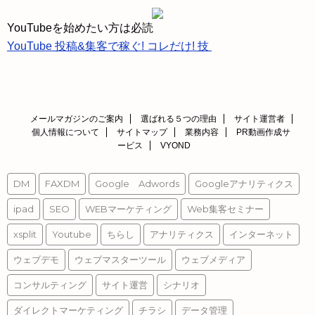
レ
ス
YouTubeを始めたい方は必読
YouTube 投稿&集客で稼ぐ! コレだけ! 技
メールマガジンのご案内
選ばれる５つの理由
サイト運営者
個人情報について
サイトマップ
業務内容
PR動画作成サ
ービス
VYOND
DM
FAXDM
Google Adwords
Googleアナリティクス
ipad
SEO
WEBマーケティング
Web集客セミナー
xsplit
Youtube
ちらし
アナリティクス
インターネット
ウェブデモ
ウェブマスターツール
ウェブメディア
コンサルティング
サイト運営
シナリオ
ダイレクトマーケティング
チラシ
データ管理