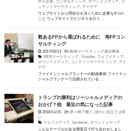
中小企業
,
コンサルティング
,
オウンドメディア
,
コ
ンテンツマーケティング
,
アイデア
ウェブサイトから問合せを頂くために必要な4つの
こと ウェブサイトでビジネスを行う ...
数あるFPから選ばれるために 寿FPコン
サルティング
2017/02/13
-
動画マーケティング成功事例
WEBマーケティング
,
Youtube
,
ウェブメディア
,
オウンドメディア
,
コンテンツマーケティング
,
アイ
デア
ファイナンシャルプランナーの動画事例 ファイナン
シャルプランナーで活躍されている ...
トランプの勝利はソーシャルメディアの
おかげ？他 最近の気になった記事
2016/11/15
-
茅ヶ崎で働く
,
誰かに役立てば幸
い
ウェブメディア
,
facebook
,
オウンドメディア
こんなテーブルがある喫茶店で打ち合わせしまし