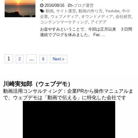
2016/08/16
-
ブログ運営
動画
,
サイト運営
,
動画の作り方
,
Youtube
,
中小
企業
,
ウェブメディア
,
オウンドメディア
,
会社経営
,
コンテンツマーケティング
,
アイデア
お盆やすみということで、今回は正月以来 ３日間
連続でブログを休みました。 Fac ...
1
…
2
6
Next »
川崎実知郎（ウェブデモ）
動画活用コンサルティング：企業PRから操作マニュアルま
で、ウェブデモは「動画で伝える」に特化した会社です