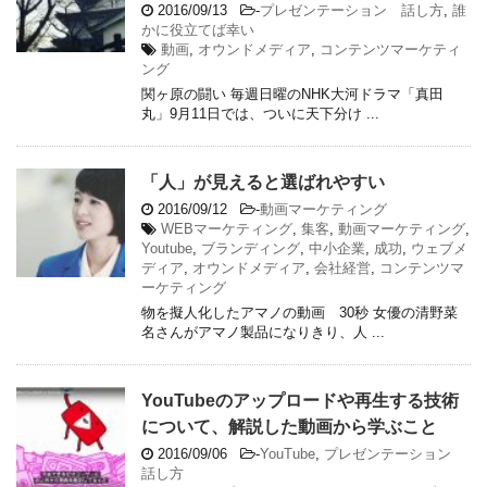
2016/09/13
-
プレゼンテーション 話し方
,
誰
かに役立てば幸い
動画
,
オウンドメディア
,
コンテンツマーケティ
ング
関ヶ原の闘い 毎週日曜のNHK大河ドラマ「真田
丸」9月11日では、ついに天下分け ...
「人」が見えると選ばれやすい
2016/09/12
-
動画マーケティング
WEBマーケティング
,
集客
,
動画マーケティング
,
Youtube
,
ブランディング
,
中小企業
,
成功
,
ウェブメ
ディア
,
オウンドメディア
,
会社経営
,
コンテンツマ
ーケティング
物を擬人化したアマノの動画 30秒 女優の清野菜
名さんがアマノ製品になりきり、人 ...
YouTubeのアップロードや再生する技術
について、解説した動画から学ぶこと
2016/09/06
-
YouTube
,
プレゼンテーション
話し方