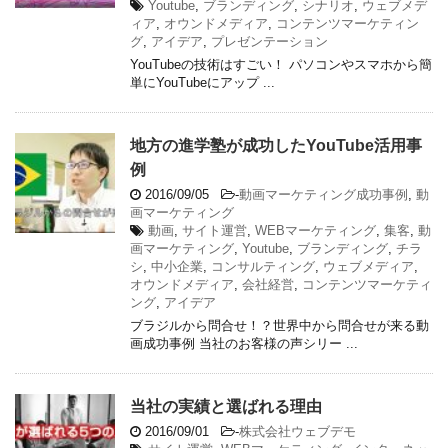
Youtube
,
ブランディング
,
シナリオ
,
ウェブメデ
ィア
,
オウンドメディア
,
コンテンツマーケティン
グ
,
アイデア
,
プレゼンテーション
YouTubeの技術はすごい！ パソコンやスマホから簡
単にYouTubeにアップ ...
地方の進学塾が成功したYouTube活用事
例
2016/09/05
-
動画マーケティング成功事例
,
動
画マーケティング
動画
,
サイト運営
,
WEBマーケティング
,
集客
,
動
画マーケティング
,
Youtube
,
ブランディング
,
チラ
シ
,
中小企業
,
コンサルティング
,
ウェブメディア
,
オウンドメディア
,
会社経営
,
コンテンツマーケティ
ング
,
アイデア
ブラジルから問合せ！？世界中から問合せが来る動
画成功事例 当社のお客様の声シリー ...
当社の実績と選ばれる理由
2016/09/01
-
株式会社ウェブデモ