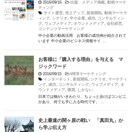
2016/09/16
-
出版 メディア掲載
,
動画マーケ
ティング
サイト運営
,
売上アップ
,
新規開拓
,
動画マーケテ
ィング
,
シナリオ
,
中小企業
,
成功
,
コンサルティン
グ
,
ウェブメディア
,
オウンドメディア
,
会社経営
,
コンテンツマーケティング
中小企業の動画活用 お客様の成功例が紹介されて
います 中小企業のビジネス情報サイ ...
お客様に「購入する理由」を与える マ
ジックワード
2016/09/15
-
WEBマーケティング
インターネット
,
新規開拓
,
シナリオ
,
マーケティ
ング
,
成功
,
コンサルティング
,
ウェブメディア
,
オ
ウンドメディア
,
購買
,
しかない
日本では物がいきわたり、ちょっと歩けばコンビニ
があり、何でも手に入る時代です。 ...
史上最速の関ヶ原の戦い 「真田丸」か
ら学ぶ伝え方