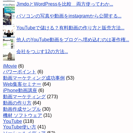
JimdoとWordPressを比較 両方使ってわか...
パソコンの写真や動画をinstagramから公開する...
YouTubeで儲ける？有料動画の作り方と販売方法...
他人のYouTube動画をブログへ埋め込むのは著作権...
会社をつぶす12の方法...
iMovie
(6)
パワーポイント
(6)
動画マーケティング成功事例
(53)
Web集客セミナー
(64)
iPhone動画講座
(6)
動画マーケティング
(273)
動画の作り方
(64)
動画作成サンプル
(30)
機材 ソフトウェア
(31)
YouTube
(118)
YouTube使い方
(41)