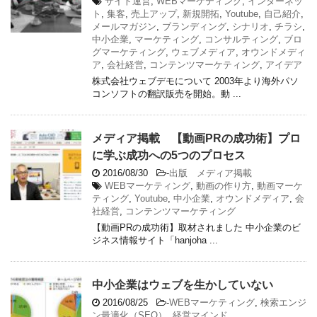
サイト運営
,
WEBマーケティング
,
インターネッ
ト
,
集客
,
売上アップ
,
新規開拓
,
Youtube
,
自己紹介
,
メールマガジン
,
ブランディング
,
シナリオ
,
チラシ
,
中小企業
,
マーケティング
,
コンサルティング
,
ブロ
グマーケティング
,
ウェブメディア
,
オウンドメディ
ア
,
会社経営
,
コンテンツマーケティング
,
アイデア
株式会社ウェブデモについて 2003年より海外パソ
コンソフトの翻訳販売を開始。動 ...
メディア掲載 【動画PRの成功術】プロ
に学ぶ成功への5つのプロセス
2016/08/30
-
出版 メディア掲載
WEBマーケティング
,
動画の作り方
,
動画マーケ
ティング
,
Youtube
,
中小企業
,
オウンドメディア
,
会
社経営
,
コンテンツマーケティング
【動画PRの成功術】取材されました 中小企業のビ
ジネス情報サイト「hanjoha ...
中小企業はウェブを生かしていない
2016/08/25
-
WEBマーケティング
,
検索エンジ
ン最適化（SEO）
,
経営マインド