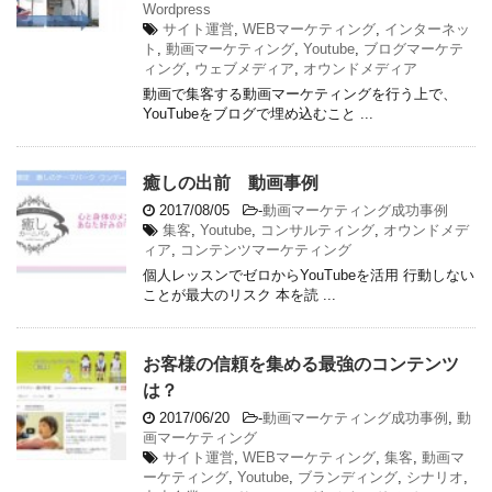
Wordpress
サイト運営
,
WEBマーケティング
,
インターネッ
ト
,
動画マーケティング
,
Youtube
,
ブログマーケテ
ィング
,
ウェブメディア
,
オウンドメディア
動画で集客する動画マーケティングを行う上で、
YouTubeをブログで埋め込むこと ...
癒しの出前 動画事例
2017/08/05
-
動画マーケティング成功事例
集客
,
Youtube
,
コンサルティング
,
オウンドメデ
ィア
,
コンテンツマーケティング
個人レッスンでゼロからYouTubeを活用 行動しない
ことが最大のリスク 本を読 ...
お客様の信頼を集める最強のコンテンツ
は？
2017/06/20
-
動画マーケティング成功事例
,
動
画マーケティング
サイト運営
,
WEBマーケティング
,
集客
,
動画マ
ーケティング
,
Youtube
,
ブランディング
,
シナリオ
,