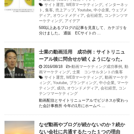
サイト運営
,
WEBマーケティング
,
インターネッ
ト
,
集客
,
売上アップ
,
Youtube
,
中小企業
,
ウェブメ
ディア
,
オウンドメディア
,
会社経営
,
コンテンツマ
ーケティング
,
アイデア
500以上あるブログの記事を見直して、カテゴリを
分けました。 通販 ECサイトの ...
士業の動画活用 成功例：サイトリニュ
ーアル後に問合せが続くようになった。
2016/08/18
-
動画マーケティング成功事例
,
動
画マーケティング
,
士業 コンサルタントの集客
サイト運営
,
WEBマーケティング
,
動画マーケテ
ィング
,
Youtube
,
ブランディング
,
中小企業
,
マーケ
ティング
,
成功
,
オウンドメディア
,
会社経営
,
コン
テンツマーケティング
動画配信とサイトリニューアルでビジネスが変わっ
た会計事務所 今年の1月にホームペ ...
なぜ動画やブログが続かないのか？続か
ない会社に共通するたった１つの理由