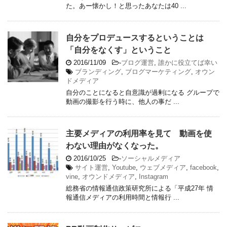
た。あー懐かし！と思ったあなたは40 ...
自分をプロデュースするということは
「自分をなくす」ということ
2016/11/09
-
ブログ運営
,
誰かに役立てば幸い
ブランディング
,
ブログマーケティング
,
オウン
ドメディア
自分のことになると自意識が過剰になる グループで
動画の撮影を行う時に、他人の事だ ...
主要メディアの利用率を見て 動画を使
わない理由がなくなった。
2016/10/25
-
ソーシャルメディア
サイト運営
,
Youtube
,
ウェブメディア
,
facebook
,
vine
,
オウンドメディア
,
Instagram
総務省の情報通信政策研究所による「平成27年 情
報通信メディアの利用時間と情報行 ...