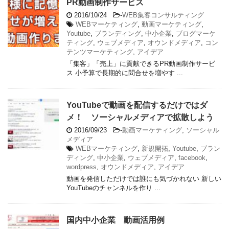
PR動画制作サービス
2016/10/24
-
WEB集客コンサルティング
WEBマーケティング
,
動画マーケティング
,
Youtube
,
ブランディング
,
中小企業
,
ブログマーケ
ティング
,
ウェブメディア
,
オウンドメディア
,
コン
テンツマーケティング
,
アイデア
「集客」「売上」に貢献できるPR動画制作サービ
ス 小予算で長期的に問合せを増やす ...
YouTubeで動画を配信するだけではダ
メ！ ソーシャルメディアで拡散しよう
2016/09/23
-
動画マーケティング
,
ソーシャル
メディア
WEBマーケティング
,
新規開拓
,
Youtube
,
ブラン
ディング
,
中小企業
,
ウェブメディア
,
facebook
,
wordpress
,
オウンドメディア
,
アイデア
動画を発信しただけでは誰にも気づかれない 新しい
YouTubeのチャンネルを作り ...
国内中小企業 動画活用例