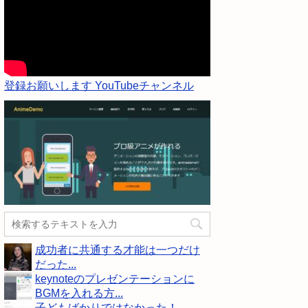
登録お願いします YouTubeチャンネル
成功者に共通する才能は一つだけ
だった...
keynoteのプレゼンテーションに
BGMを入れる方...
子どもばかりではなかった！