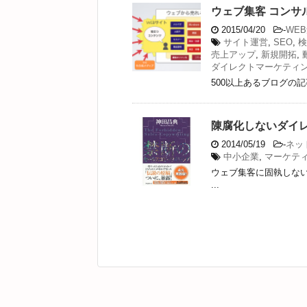
ウェブ集客 コンサ
2015/04/20
-
WE
サイト運営
,
SEO
,
検
売上アップ
,
新規開拓
,
ダイレクトマーケティ
500以上あるブログの記
陳腐化しないダイ
2014/05/19
-
ネッ
中小企業
,
マーケテ
ウェブ集客に固執しな
...