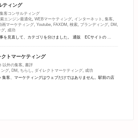
ルティング
B集客コンサルティング
索エンジン最適化
,
WEBマーケティング
,
インターネット
,
集客
,
動画マーケティング
,
Youtube
,
FAXDM
,
検索
,
ブランディング
,
DM
,
ング
,
成功
事を見直して、カテゴリを分けました。 通販 ECサイトの ...
レクトマーケティング
ト以外の集客
,
書評
ィング
,
DM
,
ちらし
,
ダイレクトマーケティング
,
成功
い 集客、マーケティングはウェブだけではありません。駅前の店