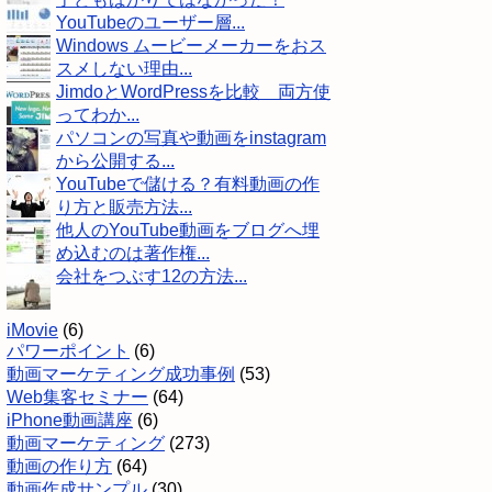
YouTubeのユーザー層...
Windows ムービーメーカーをおス
スメしない理由...
JimdoとWordPressを比較 両方使
ってわか...
パソコンの写真や動画をinstagram
から公開する...
YouTubeで儲ける？有料動画の作
り方と販売方法...
他人のYouTube動画をブログへ埋
め込むのは著作権...
会社をつぶす12の方法...
iMovie
(6)
パワーポイント
(6)
動画マーケティング成功事例
(53)
Web集客セミナー
(64)
iPhone動画講座
(6)
動画マーケティング
(273)
動画の作り方
(64)
動画作成サンプル
(30)