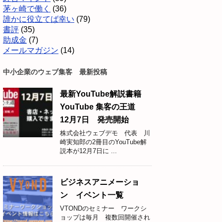
茅ヶ崎で働く
(36)
誰かに役立てば幸い
(79)
書評
(35)
助成金
(7)
メールマガジン
(14)
中小企業のウェブ集客 最新投稿
最新YouTube解説書籍
YouTube 集客の王道
12月7日 発売開始
株式会社ウェブデモ 代表 川
崎実知郎の2冊目のYouTube解
説本が12月7日に ...
ビジネスアニメーショ
ン イベント一覧
VTONDのセミナー ワークシ
ョップは毎月 複数回開催され