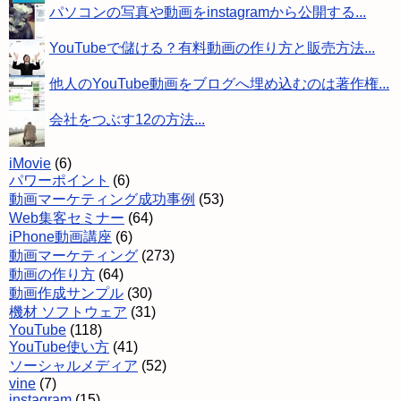
パソコンの写真や動画をinstagramから公開する...
YouTubeで儲ける？有料動画の作り方と販売方法...
他人のYouTube動画をブログへ埋め込むのは著作権...
会社をつぶす12の方法...
iMovie
(6)
パワーポイント
(6)
動画マーケティング成功事例
(53)
Web集客セミナー
(64)
iPhone動画講座
(6)
動画マーケティング
(273)
動画の作り方
(64)
動画作成サンプル
(30)
機材 ソフトウェア
(31)
YouTube
(118)
YouTube使い方
(41)
ソーシャルメディア
(52)
vine
(7)
instagram
(15)