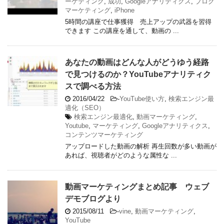
ーケティング
,
成功
,
Googleアナリティクス
,
ブログ
マーケティング
,
iPhone
5時間の講座で仕事獲得 売上アップの武器を習得
できます この講座を通して、動画の ...
あなたの動画はどんな人がどうゆう経路
で見つけるのか？YouTubeアナリティク
スで調べる方法
2016/04/22
-
YouTube使い方
,
検索エンジン最
適化（SEO）
検索エンジン最適化
,
動画マーケティング
,
Youtube
,
マーケティング
,
Googleアナリティクス
,
コンテンツマーケティング
アップロードした動画の解析 再生回数が多い動画が
あれば、視聴者がどのような属性な ...
動画マーケティングまとめ記事 ウェブ
デモブログより
2015/08/11
-
vine
,
動画マーケティング
,
YouTube