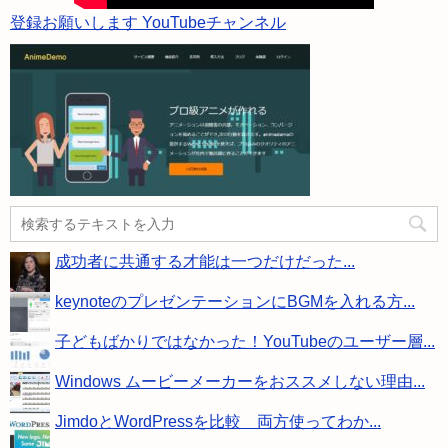
登録お願いします YouTubeチャンネル
成功者に共通する才能は一つだけだった...
keynoteのプレゼンテーションにBGMを入れる方...
子どもばかりではなかった！YouTubeのユーザー層...
Windows ムービーメーカーをおススメしない理由...
JimdoとWordPressを比較 両方使ってわか...