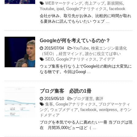
WEBマーケティング
,
売上アップ
,
新規開拓
,
Youtube
,
ipad
,
Googleアナリティクス
,
facebook
会社が休み、取引先がお休み、比較的に時間が取れ
る夏休みに読んでもらいたい ウェブ ...
Googleが何を考えているのか？
2015/07/04
-
YouTube
,
検索エンジン最適化
（SEO）
,
経営マインド
,
誰かに役立てば幸い
SEO
,
Googleアナリティクス
,
アイデア
ウェブ集客を行なう上でGoogle社の動向は大変気に
なる物です。今回はGoogl ...
ブログ集客 必読の1冊
2015/05/10
-
ブログ運営
,
書評
集客
,
Googleアナリティクス
,
ブログマーケティ
ング
,
ウェブメディア
,
facebook
,
wordpress
,
オウン
ドメディア
ブログを本気でやる人に薦めたい一冊 当ブログは現
在 月間35,000ビューほど（ ...