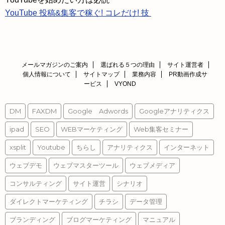
YouTube 投稿&集客で稼ぐ! コレだけ! 技
メールマガジンのご案内
選ばれる５つの理由
サイト運営者
個人情報について
サイトマップ
業務内容
PR動画作成サ
ービス
VYOND
DM
FAXDM
Google Adwords
Googleアナリティクス
ipad
SEO
WEBマーケティング
Web集客セミナー
xsplit
Youtube
ちらし
アナリティクス
インターネット
ウェブデモ
ウェブマスターツール
ウェブメディア
コンサルティング
サイト運営
シナリオ
ダイレクトマーケティング
チラシ
データ管理
ブランディング
ブログマーケティング
マニュアル