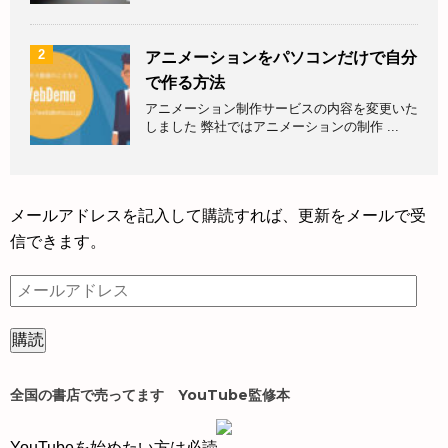
2
アニメーションをパソコンだけで自分
で作る方法
アニメーション制作サービスの内容を変更いた
しました 弊社ではアニメーションの制作 ...
メールアドレスを記入して購読すれば、更新をメールで受
信できます。
メ
ー
ル
ア
ド
全国の書店で売ってます YouTube監修本
レ
ス
YouTubeを始めたい方は必読