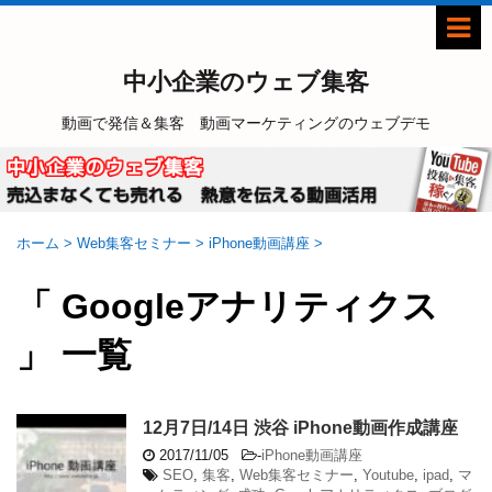
中小企業のウェブ集客
動画で発信＆集客 動画マーケティングのウェブデモ
ホーム
>
Web集客セミナー
>
iPhone動画講座
>
「 Googleアナリティクス
」 一覧
12月7日/14日 渋谷 iPhone動画作成講座
2017/11/05
-
iPhone動画講座
SEO
,
集客
,
Web集客セミナー
,
Youtube
,
ipad
,
マ