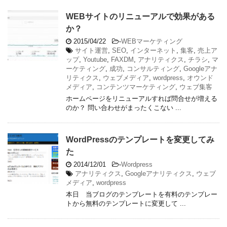
WEBサイトのリニューアルで効果がある
か？
2015/04/22
-
WEBマーケティング
サイト運営
,
SEO
,
インターネット
,
集客
,
売上ア
ップ
,
Youtube
,
FAXDM
,
アナリティクス
,
チラシ
,
マ
ーケティング
,
成功
,
コンサルティング
,
Googleアナ
リティクス
,
ウェブメディア
,
wordpress
,
オウンド
メディア
,
コンテンツマーケティング
,
ウェブ集客
ホームページをリニューアルすれば問合せが増える
のか？ 問い合わせがまったくこない ...
WordPressのテンプレートを変更してみ
た
2014/12/01
-
Wordpress
アナリティクス
,
Googleアナリティクス
,
ウェブ
メディア
,
wordpress
本日 当ブログのテンプレートを有料のテンプレー
トから無料のテンプレートに変更して ...