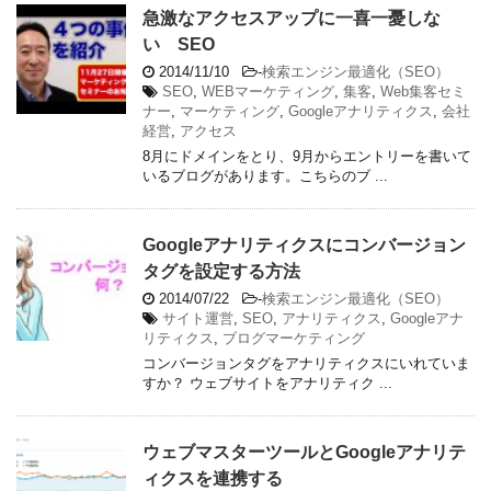
急激なアクセスアップに一喜一憂しな
い SEO
2014/11/10
-
検索エンジン最適化（SEO）
SEO
,
WEBマーケティング
,
集客
,
Web集客セミ
ナー
,
マーケティング
,
Googleアナリティクス
,
会社
経営
,
アクセス
8月にドメインをとり、9月からエントリーを書いて
いるブログがあります。こちらのブ ...
Googleアナリティクスにコンバージョン
タグを設定する方法
2014/07/22
-
検索エンジン最適化（SEO）
サイト運営
,
SEO
,
アナリティクス
,
Googleアナ
リティクス
,
ブログマーケティング
コンバージョンタグをアナリティクスにいれていま
すか？ ウェブサイトをアナリティク ...
ウェブマスターツールとGoogleアナリテ
ィクスを連携する