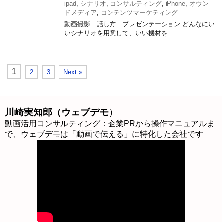
ipad
,
シナリオ
,
コンサルティング
,
iPhone
,
オウン
ドメディア
,
コンテンツマーケティング
動画撮影 話し方 プレゼンテーション どんなにい
いシナリオを用意して、いい機材を ...
1
2
3
Next »
川崎実知郎（ウェブデモ）
動画活用コンサルティング：企業PRから操作マニュアルま
で、ウェブデモは「動画で伝える」に特化した会社です