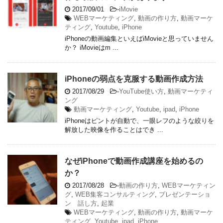
2017/09/01
-
iMovie
WEBマーケティング
,
動画の作り方
,
動画マーケ
ティング
,
Youtube
,
iPhone
iPhoneの動画編集といえばiMovieと思っていません
か？ iMovieはm ...
iPhoneの弱点を克服する動画作成方法
2017/08/29
-
YouTube使い方
,
動画マーケティ
ング
動画マーケティング
,
Youtube
,
ipad
,
iPhone
iPhoneはピントが自動で、一眼レフのような絞りを
解放した映像を作ることはでき ...
なぜiPhoneで動画作成講座を始めるの
か？
2017/08/28
-
動画の作り方
,
WEBマーケティン
グ
,
WEB集客コンサルティング
,
プレゼンテーショ
ン 話し方
,
起業
WEBマーケティング
,
動画の作り方
,
動画マーケ
ティング
,
Youtube
,
ipad
,
iPhone