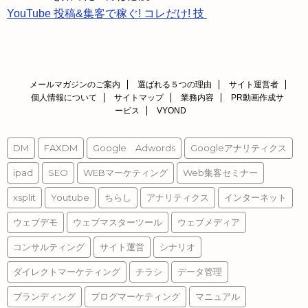
YouTube 投稿&集客で稼ぐ! コレだけ! 技
メールマガジンのご案内
選ばれる５つの理由
サイト運営者
個人情報について
サイトマップ
業務内容
PR動画作成サ
ービス
VYOND
DM
FAXDM
Google Adwords
Googleアナリティクス
ipad
SEO
WEBマーケティング
Web集客セミナー
xsplit
Youtube
ちらし
アナリティクス
インターネット
ウェブデモ
ウェブマスターツール
ウェブメディア
コンサルティング
サイト運営
シナリオ
ダイレクトマーケティング
チラシ
データ管理
ブランディング
ブログマーケティング
マニュアル