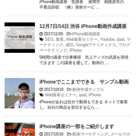
iPhone動画講座 受講者 座間市 相模原市の
不要品回収 （株）港南サービ ...
12月7日/14日 渋谷 iPhone動画作成講座
2017/11/05
-
iPhone動画講座
SEO
,
集客
,
Web集客セミナー
,
Youtube
,
ipad
,
マ
ーケティング
,
成功
,
Googleアナリティクス
,
ブログ
マーケティング
,
iPhone
5時間の講座で仕事獲得 売上アップの武器を習得
できます この講座を通して、動画の ...
iPhoneでここまでできる サンプル動画
2017/10/18
-
動画作成サンプル
Web集客セミナー
,
ipad
,
iPhone
iPhoneがあれば自分で動画もできる ネットで集客
し、自分の商品を宣伝するなら ...
iPhone講座の一部をご紹介します
2017/10/16
-
動画マーケティング
,
メールマガ