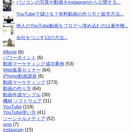
パソコンの写真や動画をinstagramから公開する...
YouTubeで儲ける？有料動画の作り方と販売方法...
他人のYouTube動画をブログへ埋め込むのは著作権...
会社をつぶす12の方法...
iMovie
(6)
パワーポイント
(6)
動画マーケティング成功事例
(53)
Web集客セミナー
(64)
iPhone動画講座
(6)
動画マーケティング
(273)
動画の作り方
(64)
動画作成サンプル
(30)
機材 ソフトウェア
(31)
YouTube
(118)
YouTube使い方
(41)
ソーシャルメディア
(52)
vine
(7)
instagram
(15)