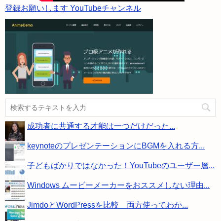
登録お願いします YouTubeチャンネル
成功者に共通する才能は一つだけだった...
keynoteのプレゼンテーションにBGMを入れる方...
子どもばかりではなかった！YouTubeのユーザー層...
Windows ムービーメーカーをおススメしない理由...
JimdoとWordPressを比較 両方使ってわか...