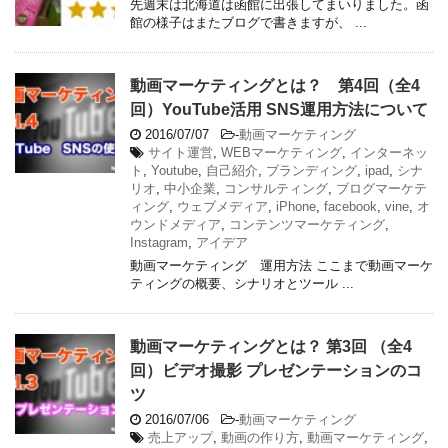
先週末は北海道は函館に出張してまいりました。函
館の様子はまたブログで書きますが、 ...
動画マーケティングとは？ 第4回（全4
回）YouTube活用 SNS運用方法について
2016/07/07
-
動画マーケティング
サイト運営
,
WEBマーケティング
,
インターネッ
ト
,
Youtube
,
自己紹介
,
ブランディング
,
ipad
,
シナ
リオ
,
中小企業
,
コンサルティング
,
ブログマーケテ
ィング
,
ウェブメディア
,
iPhone
,
facebook
,
vine
,
オ
ウンドメディア
,
コンテンツマーケティング
,
Instagram
,
アイデア
動画マーケティング 運用方法 ここまで動画マーケ
ティングの概要、シナリオとツール ...
動画マーケティングとは？ 第3回 （全4
回）ビデオ撮影 プレゼンテーションのコ
ツ
2016/07/06
-
動画マーケティング
売上アップ
,
動画の作り方
,
動画マーケティング
,