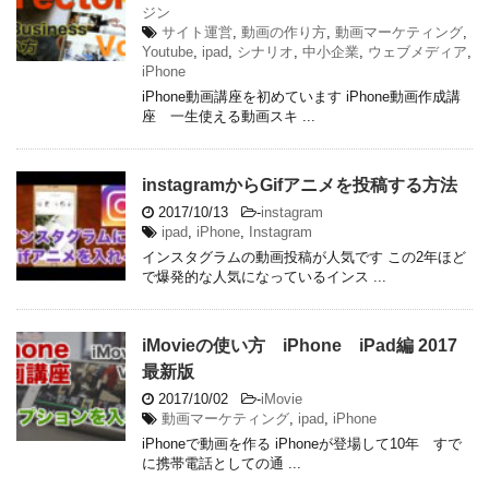
ジン
サイト運営
,
動画の作り方
,
動画マーケティング
,
Youtube
,
ipad
,
シナリオ
,
中小企業
,
ウェブメディア
,
iPhone
iPhone動画講座を初めています iPhone動画作成講
座 一生使える動画スキ ...
instagramからGifアニメを投稿する方法
2017/10/13
-
instagram
ipad
,
iPhone
,
Instagram
インスタグラムの動画投稿が人気です この2年ほど
で爆発的な人気になっているインス ...
iMovieの使い方 iPhone iPad編 2017
最新版
2017/10/02
-
iMovie
動画マーケティング
,
ipad
,
iPhone
iPhoneで動画を作る iPhoneが登場して10年 すで
に携帯電話としての通 ...