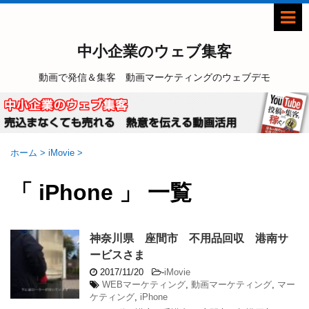
中小企業のウェブ集客
動画で発信＆集客 動画マーケティングのウェブデモ
ホーム
>
iMovie
>
「 iPhone 」 一覧
神奈川県 座間市 不用品回収 港南サ
ービスさま
2017/11/20
-
iMovie
WEBマーケティング
,
動画マーケティング
,
マー
ケティング
,
iPhone