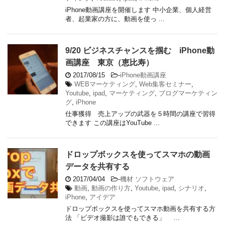
iPhone動画講座を開催します 中小企業、個人経営
者、起業家の方に、動画を使っ ...
9/20 ビジネスチャンスを掴む iPhone動
画講座 東京（恵比寿）
2017/08/15
-
iPhone動画講座
WEBマーケティング
,
Web集客セミナー
,
Youtube
,
ipad
,
マーケティング
,
ブログマーケティン
グ
,
iPhone
仕事獲得 売上アップの武器を５時間の講座で習得
できます この講座はYouTube ...
ドロップボックスを使ってスマホの動画
データを共有する
2017/04/04
-
機材 ソフトウェア
動画
,
動画の作り方
,
Youtube
,
ipad
,
シナリオ
,
iPhone
,
アイデア
ドロップボックスを使ってスマホ動画を共有する方
法 「ビデオ撮影は誰でもできる」 ...