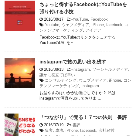
ちょっと得するFacebookにYouTubeを
張り付ける小技
2016/08/17
-
YouTube
,
Facebook
Youtube
,
ウェブメディア
,
iPhone
,
facebook
,
コ
ンテンツマーケティング
,
アイデア
FacebookにYouTubeのリンクをシェアする
YouTubeのURLをF ...
instagramで旅の思い出を残す
2016/08/13
-
instagram
,
ソーシャルメディア
,
誰かに役立てば幸い
コンサルティング
,
ウェブメディア
,
iPhone
,
コン
テンツマーケティング
,
Instagram
お盆やすみはいかがお過ごしですか？ 私は
instagramで写真をupしておりま ...
「つながり」で売る！７つの法則 書評
2016/07/19
-
書評
集客
,
成功
,
iPhone
,
facebook
,
会社経営