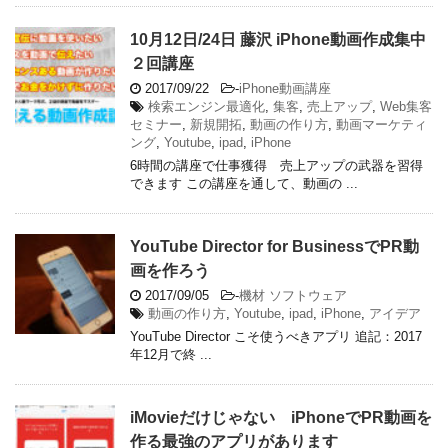
10月12日/24日 藤沢 iPhone動画作成集中
２回講座
2017/09/22
-
iPhone動画講座
検索エンジン最適化
,
集客
,
売上アップ
,
Web集客
セミナー
,
新規開拓
,
動画の作り方
,
動画マーケティ
ング
,
Youtube
,
ipad
,
iPhone
6時間の講座で仕事獲得 売上アップの武器を習得
できます この講座を通して、動画の ...
YouTube Director for BusinessでPR動
画を作ろう
2017/09/05
-
機材 ソフトウェア
動画の作り方
,
Youtube
,
ipad
,
iPhone
,
アイデア
YouTube Director こそ使うべきアプリ 追記：2017
年12月で終 ...
iMovieだけじゃない iPhoneでPR動画を
作る最強のアプリがあります