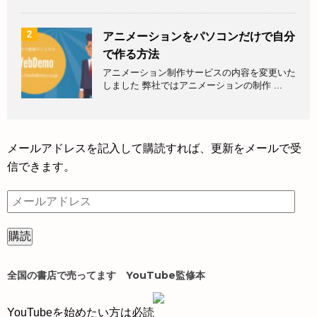
2
アニメーションをパソコンだけで自分
で作る方法
アニメーション制作サービスの内容を変更いた
しました 弊社ではアニメーションの制作 ...
メールアドレスを記入して購読すれば、更新をメールで受
信できます。
メ
ー
ル
ア
ド
全国の書店で売ってます YouTube監修本
レ
ス
YouTubeを始めたい方は必読