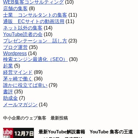
WEB集客コンサルティング
(10)
店舗の集客
(8)
士業 コンサルタントの集客
(11)
通販 ECサイトの動画活用
(11)
ネット以外の集客
(14)
YouTube読者の会
(10)
プレゼンテーション 話し方
(23)
ブログ運営
(35)
Wordpress
(14)
検索エンジン最適化（SEO）
(30)
起業
(5)
経営マインド
(89)
茅ヶ崎で働く
(36)
誰かに役立てば幸い
(79)
書評
(35)
助成金
(7)
メールマガジン
(14)
中小企業のウェブ集客 最新投稿
最新YouTube解説書籍 YouTube 集客の王道