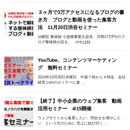
３ヶ月で3万アクセスになるブログの書
き方 ブログと動画を使った集客方
法 11月20日渋谷セミナー
治療院 整体師 小規模事業主必見 月間17万PVのブ
ログ整体師が語る やれば結 ...
YouTube、コンテンツマーケティン
グ 無料セミナー
2014年10月30日木曜日 午後７時から９時迄 会社
経営.comのセミナーに参 ...
【終了】中小企業のウェブ集客 動画
活用セミナー 4/15開催
ウェブサイトから集客したい、問合せを増やした
い という方のために 売上に結び付く ...