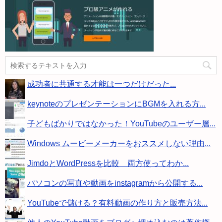
成功者に共通する才能は一つだけだった...
keynoteのプレゼンテーションにBGMを入れる方...
子どもばかりではなかった！YouTubeのユーザー層...
Windows ムービーメーカーをおススメしない理由...
JimdoとWordPressを比較 両方使ってわか...
パソコンの写真や動画をinstagramから公開する...
YouTubeで儲ける？有料動画の作り方と販売方法...