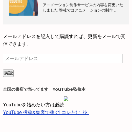
アニメーション制作サービスの内容を変更いた
しました 弊社ではアニメーションの制作 ...
メールアドレスを記入して購読すれば、更新をメールで受
信できます。
メ
ー
ル
ア
ド
全国の書店で売ってます YouTube監修本
レ
ス
YouTubeを始めたい方は必読
YouTube 投稿&集客で稼ぐ! コレだけ! 技