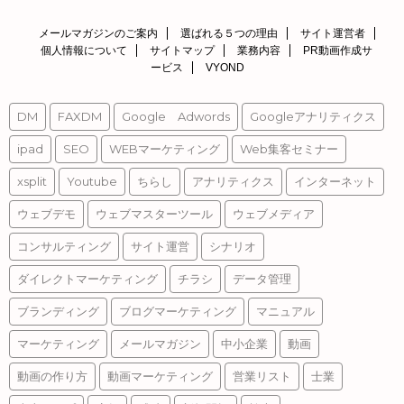
メールマガジンのご案内
選ばれる５つの理由
サイト運営者
個人情報について
サイトマップ
業務内容
PR動画作成サ
ービス
VYOND
DM
FAXDM
Google Adwords
Googleアナリティクス
ipad
SEO
WEBマーケティング
Web集客セミナー
xsplit
Youtube
ちらし
アナリティクス
インターネット
ウェブデモ
ウェブマスターツール
ウェブメディア
コンサルティング
サイト運営
シナリオ
ダイレクトマーケティング
チラシ
データ管理
ブランディング
ブログマーケティング
マニュアル
マーケティング
メールマガジン
中小企業
動画
動画の作り方
動画マーケティング
営業リスト
士業