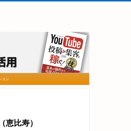
ション
京（恵比寿）