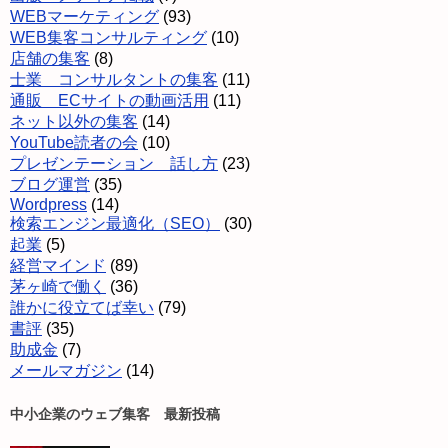
WEBマーケティング
(93)
WEB集客コンサルティング
(10)
店舗の集客
(8)
士業 コンサルタントの集客
(11)
通販 ECサイトの動画活用
(11)
ネット以外の集客
(14)
YouTube読者の会
(10)
プレゼンテーション 話し方
(23)
ブログ運営
(35)
Wordpress
(14)
検索エンジン最適化（SEO）
(30)
起業
(5)
経営マインド
(89)
茅ヶ崎で働く
(36)
誰かに役立てば幸い
(79)
書評
(35)
助成金
(7)
メールマガジン
(14)
中小企業のウェブ集客 最新投稿