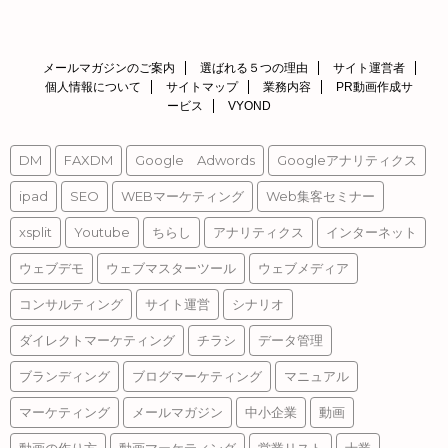
メールマガジンのご案内
選ばれる５つの理由
サイト運営者
個人情報について
サイトマップ
業務内容
PR動画作成サ
ービス
VYOND
DM
FAXDM
Google Adwords
Googleアナリティクス
ipad
SEO
WEBマーケティング
Web集客セミナー
xsplit
Youtube
ちらし
アナリティクス
インターネット
ウェブデモ
ウェブマスターツール
ウェブメディア
コンサルティング
サイト運営
シナリオ
ダイレクトマーケティング
チラシ
データ管理
ブランディング
ブログマーケティング
マニュアル
マーケティング
メールマガジン
中小企業
動画
動画の作り方
動画マーケティング
営業リスト
士業