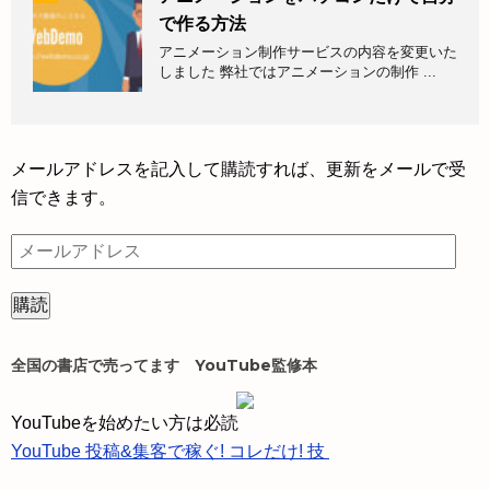
で作る方法
アニメーション制作サービスの内容を変更いた
しました 弊社ではアニメーションの制作 ...
メールアドレスを記入して購読すれば、更新をメールで受
信できます。
メ
ー
ル
ア
ド
全国の書店で売ってます YouTube監修本
レ
ス
YouTubeを始めたい方は必読
YouTube 投稿&集客で稼ぐ! コレだけ! 技