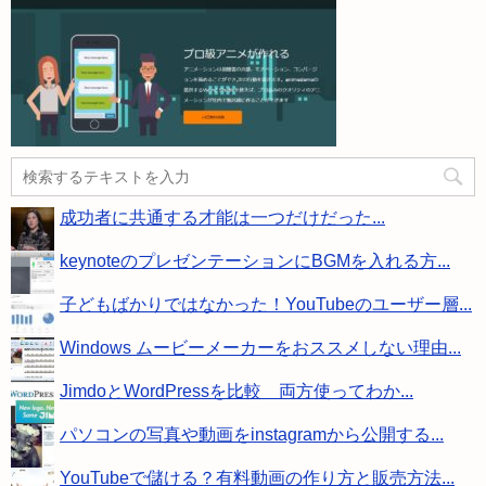
成功者に共通する才能は一つだけだった...
keynoteのプレゼンテーションにBGMを入れる方...
子どもばかりではなかった！YouTubeのユーザー層...
Windows ムービーメーカーをおススメしない理由...
JimdoとWordPressを比較 両方使ってわか...
パソコンの写真や動画をinstagramから公開する...
YouTubeで儲ける？有料動画の作り方と販売方法...