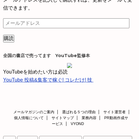
信できます。
メ
ー
ル
ア
ド
全国の書店で売ってます YouTube監修本
レ
ス
YouTubeを始めたい方は必読
YouTube 投稿&集客で稼ぐ! コレだけ! 技
メールマガジンのご案内
選ばれる５つの理由
サイト運営者
個人情報について
サイトマップ
業務内容
PR動画作成サ
ービス
VYOND