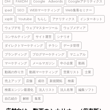
DM
FAXDM
Google Adwords
Googleアナリティクス
ipad
SEO
WEBマーケティング
Web集客セミナー
xsplit
Youtube
ちらし
アナリティクス
インターネット
ウェブデモ
ウェブマスターツール
ウェブメディア
コンサルティング
サイト運営
シナリオ
ダイレクトマーケティング
チラシ
データ管理
ブランディング
ブログマーケティング
マニュアル
マーケティング
メールマガジン
中小企業
動画
動画の作り方
動画マーケティング
営業リスト
士業
売上アップ
店舗
成功
新規開拓
検索
検索エンジン最適化
法人リスト
法人名簿
編集ソフト
自己紹介
解析
集客