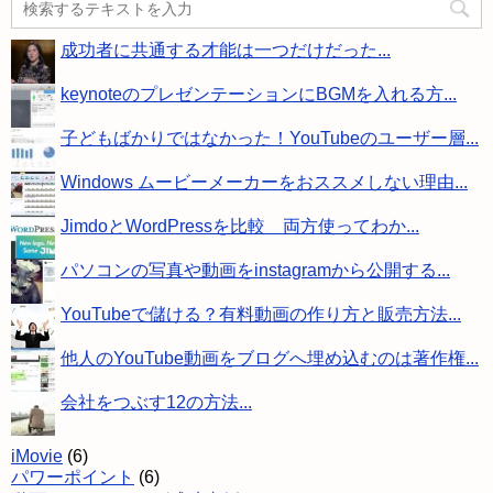
成功者に共通する才能は一つだけだった...
keynoteのプレゼンテーションにBGMを入れる方...
子どもばかりではなかった！YouTubeのユーザー層...
Windows ムービーメーカーをおススメしない理由...
JimdoとWordPressを比較 両方使ってわか...
パソコンの写真や動画をinstagramから公開する...
YouTubeで儲ける？有料動画の作り方と販売方法...
他人のYouTube動画をブログへ埋め込むのは著作権...
会社をつぶす12の方法...
iMovie
(6)
パワーポイント
(6)