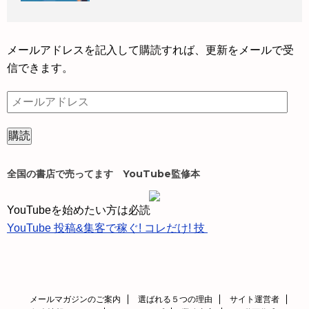
メールアドレスを記入して購読すれば、更新をメールで受
信できます。
メ
ー
ル
ア
ド
全国の書店で売ってます YouTube監修本
レ
ス
YouTubeを始めたい方は必読
YouTube 投稿&集客で稼ぐ! コレだけ! 技
メールマガジンのご案内
選ばれる５つの理由
サイト運営者