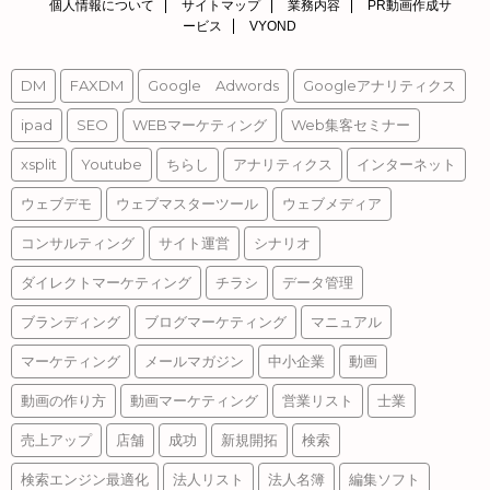
個人情報について
サイトマップ
業務内容
PR動画作成サ
ービス
VYOND
DM
FAXDM
Google Adwords
Googleアナリティクス
ipad
SEO
WEBマーケティング
Web集客セミナー
xsplit
Youtube
ちらし
アナリティクス
インターネット
ウェブデモ
ウェブマスターツール
ウェブメディア
コンサルティング
サイト運営
シナリオ
ダイレクトマーケティング
チラシ
データ管理
ブランディング
ブログマーケティング
マニュアル
マーケティング
メールマガジン
中小企業
動画
動画の作り方
動画マーケティング
営業リスト
士業
売上アップ
店舗
成功
新規開拓
検索
検索エンジン最適化
法人リスト
法人名簿
編集ソフト