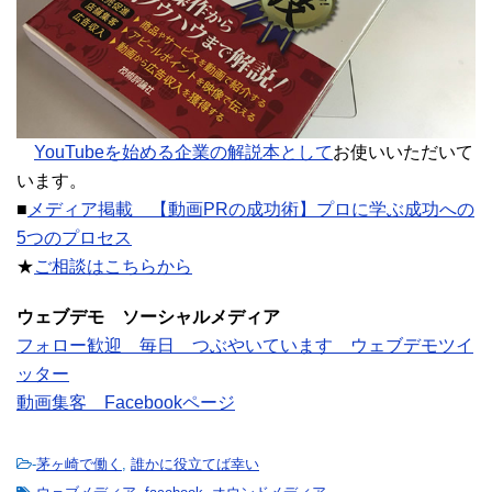
YouTubeを始める企業の解説本として
お使いいただいて
います。
■
メディア掲載 【動画PRの成功術】プロに学ぶ成功への
5つのプロセス
★
ご相談はこちらから
ウェブデモ ソーシャルメディア
フォロー歓迎 毎日 つぶやいています ウェブデモツイ
ッター
動画集客 Facebookページ
-
茅ヶ崎で働く
,
誰かに役立てば幸い