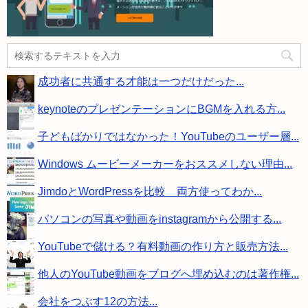
成功者に共通する才能は一つだけだった...
keynoteのプレゼンテーションにBGMを入れる方...
子どもばかりではなかった！YouTubeのユーザー層...
Windows ムービーメーカーをおススメしない理由...
JimdoとWordPressを比較 両方使ってわか...
パソコンの写真や動画をinstagramから公開する...
YouTubeで儲ける？有料動画の作り方と販売方法...
他人のYouTube動画をブログへ埋め込むのは著作権...
会社をつぶす12の方法...