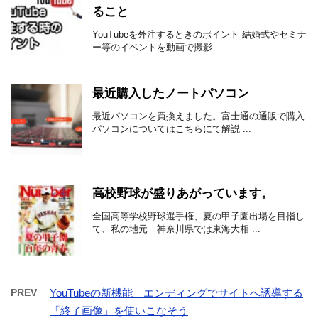
ること
YouTubeを外注するときのポイント 結婚式やセミナ
ー等のイベントを動画で撮影 ...
最近購入したノートパソコン
最近パソコンを買換えました。富士通の通販で購入
パソコンについてはこちらにて解説 ...
高校野球が盛りあがっています。
全国高等学校野球選手権、夏の甲子園出場を目指し
て、私の地元 神奈川県では東海大相 ...
PREV
YouTubeの新機能 エンディングでサイトへ誘導する
「終了画像」を使いこなそう