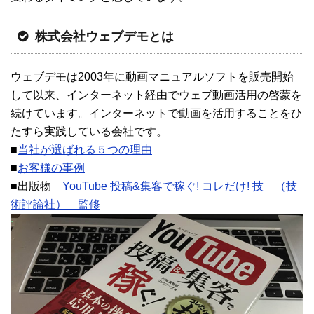
株式会社ウェブデモとは
ウェブデモは2003年に動画マニュアルソフトを販売開始
して以来、インターネット経由でウェブ動画活用の啓蒙を
続けています。インターネットで動画を活用することをひ
たすら実践している会社です。
■
当社が選ばれる５つの理由
■
お客様の事例
■出版物
YouTube 投稿&集客で稼ぐ! コレだけ! 技 （技
術評論社） 監修