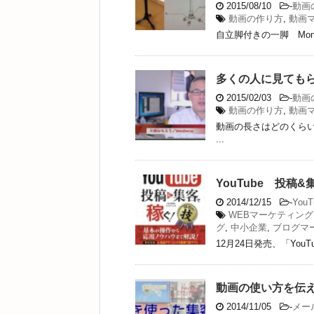
2015/08/10
-
動画
動画の作り方
,
動画
自立脚付きの一脚 Mon
多くの人に見ても
2015/02/03
-
動画
動画の作り方
,
動画
動画の長さはどのくら
...
YouTube 投稿
2014/12/15
-
YouT
WEBマーケティング
グ
,
中小企業
,
ブログマ
12月24日発売、「You
動画の使い方を伝え
2014/11/05
-
メー