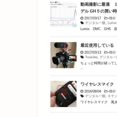
動画撮影に最適 ミ
デル GH５の買い
2017/03/17
-
機材
デジタル一眼
,
Lumix
Lumix DMC GH5
最近使用している
2017/03/13
-
機材
Youtube
,
デジタル一
ちょっと時間が経って
...
ワイヤレスマイク A
2016/08/04
-
機材
デジタル一眼
,
キヤ
ワイヤレスマイク 風きり