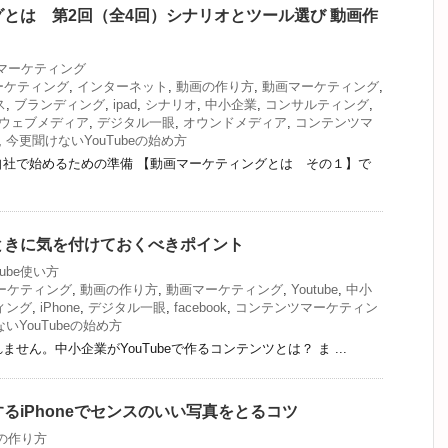
とは 第2回（全4回）シナリオとツール選び 動画作
マーケティング
ーケティング
,
インターネット
,
動画の作り方
,
動画マーケティング
,
ス
,
ブランディング
,
ipad
,
シナリオ
,
中小企業
,
コンサルティング
,
ウェブメディア
,
デジタル一眼
,
オウンドメディア
,
コンテンツマ
,
今更聞けないYouTubeの始め方
自社で始めるための準備 【動画マーケティングとは その１】で
ときに気を付けておくべきポイント
Tube使い方
ーケティング
,
動画の作り方
,
動画マーケティング
,
Youtube
,
中小
ィング
,
iPhone
,
デジタル一眼
,
facebook
,
コンテンツマーケティン
いYouTubeの始め方
せん。中小企業がYouTubeで作るコンテンツとは？ ま ...
るiPhoneでセンスのいい写真をとるコツ
の作り方