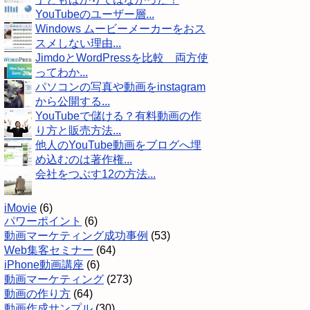
YouTubeのユーザー層...
Windows ムービーメーカーをおス
スメしない理由...
JimdoとWordPressを比較 両方使
ってわか...
パソコンの写真や動画をinstagram
から公開する...
YouTubeで儲ける？有料動画の作
り方と販売方法...
他人のYouTube動画をブログへ埋
め込むのは著作権...
会社をつぶす12の方法...
iMovie
(6)
パワーポイント
(6)
動画マーケティング成功事例
(53)
Web集客セミナー
(64)
iPhone動画講座
(6)
動画マーケティング
(273)
動画の作り方
(64)
動画作成サンプル
(30)