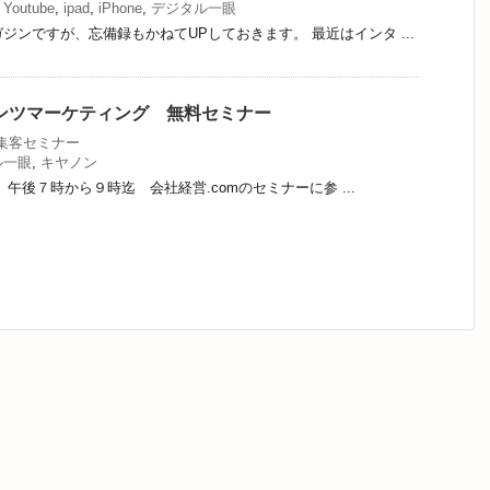
,
Youtube
,
ipad
,
iPhone
,
デジタル一眼
ジンですが、忘備録もかねてUPしておきます。 最近はインタ ...
ンテンツマーケティング 無料セミナー
b集客セミナー
ル一眼
,
キヤノン
日 午後７時から９時迄 会社経営.comのセミナーに参 ...