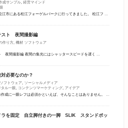
作成サンプル
,
経営マインド
眼
松江市にある松江フォーゲルパークに行ってきました。 松江フ ...
影テスト 夜間撮影編
の作り方
,
機材 ソフトウェア
スト 夜間撮影編 夜間の集光にはシャッタースピードを遅く ...
絶対必要なのか？
 ソフトウェア
,
ソーシャルメディア
ジタル一眼
,
コンテンツマーケティング
,
アイデア
作成に一眼レフは必須かといえば、そんなことはありません。 ...
ラを固定 自立脚付きの一脚 SLIK スタンドポッ