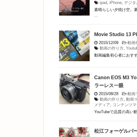
ipad
,
iPhone
,
デジタ
素晴らしい夕焼け空。
...
Movie Studio
2015/12/09
-
動画
動画の作り方
,
Youtu
動画編集初心者におすすめ Movi
Canon EOS M
ラーレス一眼
2015/08/28
-
動画
動画の作り方
,
動画
メディア
,
コンテンツマ
YouTubeで品質の高い
松江フォーゲルパ