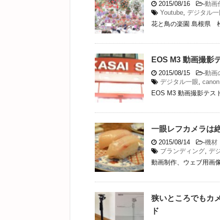
2015/08/16
-
動画
Youtube
,
デジタル一
花と鳥の楽園 島根県 
EOS M3 動画撮
2015/08/15
-
動画
デジタル一眼
,
canon
EOS M3 動画撮影テ
一眼レフカメラは
2015/08/14
-
機材
ブランディング
,
デ
動画制作、ウェブ用画像
狭いところでもカメ
ド