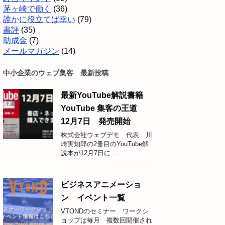
茅ヶ崎で働く
(36)
誰かに役立てば幸い
(79)
書評
(35)
助成金
(7)
メールマガジン
(14)
中小企業のウェブ集客 最新投稿
最新YouTube解説書籍
YouTube 集客の王道
12月7日 発売開始
株式会社ウェブデモ 代表 川
崎実知郎の2冊目のYouTube解
説本が12月7日に ...
ビジネスアニメーショ
ン イベント一覧
VTONDのセミナー ワークシ
ョップは毎月 複数回開催され