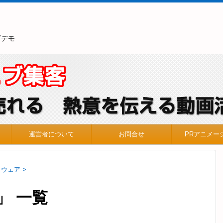
ブデモ
運営者について
お問合せ
PRアニメー
トウェア
>
」 一覧