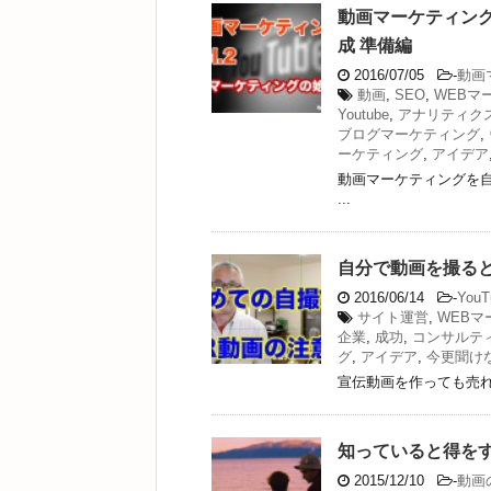
動画マーケティング
成 準備編
2016/07/05
-
動画
動画
,
SEO
,
WEBマ
Youtube
,
アナリティク
ブログマーケティング
,
ーケティング
,
アイデア
動画マーケティングを
...
自分で動画を撮る
2016/06/14
-
You
サイト運営
,
WEBマ
企業
,
成功
,
コンサルテ
グ
,
アイデア
,
今更聞けな
宣伝動画を作っても売れま
知っていると得をす
2015/12/10
-
動画