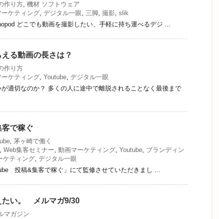
の作り方
,
機材 ソフトウェア
マーケティング
,
デジタル一眼
,
三脚
,
撮影
,
slik
opod どこでも動画を撮影したい、手軽に持ち運べるデジ ...
らえる動画の長さは？
の作り方
マーケティング
,
Youtube
,
デジタル一眼
いが適切なのか？ 多くの人に途中で離脱されることなく最後まで
&集客で稼ぐ
ube
,
茅ヶ崎で働く
,
Web集客セミナー
,
動画マーケティング
,
Youtube
,
ブランディン
ーケティング
,
デジタル一眼
Tube 投稿&集客で稼ぐ」にて監修させていただきまし ...
たい。 メルマガ9/30
ルマガジン