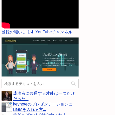
登録お願いします YouTubeチャンネル
成功者に共通する才能は一つだけ
だった...
keynoteのプレゼンテーションに
BGMを入れる方...
子どもばかりではなかった！