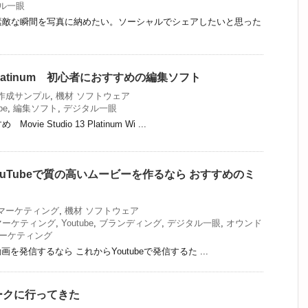
ル一眼
素敵な瞬間を写真に納めたい。ソーシャルでシェアしたいと思った
 13 Platinum 初心者におすすめの編集ソフト
作成サンプル
,
機材 ソフトウェア
be
,
編集ソフト
,
デジタル一眼
e Studio 13 Platinum Wi ...
3 YouTubeで質の高いムービーを作るなら おすすめのミ
マーケティング
,
機材 ソフトウェア
マーケティング
,
Youtube
,
ブランディング
,
デジタル一眼
,
オウンド
ーケティング
動画を発信するなら これからYoutubeで発信するた ...
ークに行ってきた