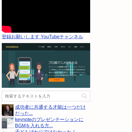
登録お願いします YouTubeチャンネル
成功者に共通する才能は一つだけ
だった...
keynoteのプレゼンテーションに
BGMを入れる方...
子どもばかりではなかった！