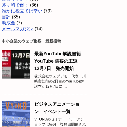
茅ヶ崎で働く
(36)
誰かに役立てば幸い
(79)
書評
(35)
助成金
(7)
メールマガジン
(14)
中小企業のウェブ集客 最新投稿
最新YouTube解説書籍
YouTube 集客の王道
12月7日 発売開始
株式会社ウェブデモ 代表 川
崎実知郎の2冊目のYouTube解
説本が12月7日に ...
ビジネスアニメーショ
ン イベント一覧
VTONDのセミナー ワークシ
ョップは毎月 複数回開催され