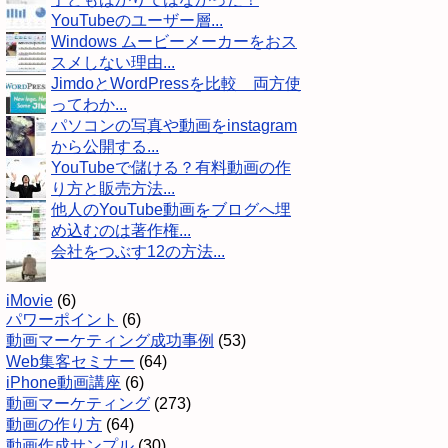
YouTubeのユーザー層...
Windows ムービーメーカーをおス
スメしない理由...
JimdoとWordPressを比較 両方使
ってわか...
パソコンの写真や動画をinstagram
から公開する...
YouTubeで儲ける？有料動画の作
り方と販売方法...
他人のYouTube動画をブログへ埋
め込むのは著作権...
会社をつぶす12の方法...
iMovie
(6)
パワーポイント
(6)
動画マーケティング成功事例
(53)
Web集客セミナー
(64)
iPhone動画講座
(6)
動画マーケティング
(273)
動画の作り方
(64)
動画作成サンプル
(30)