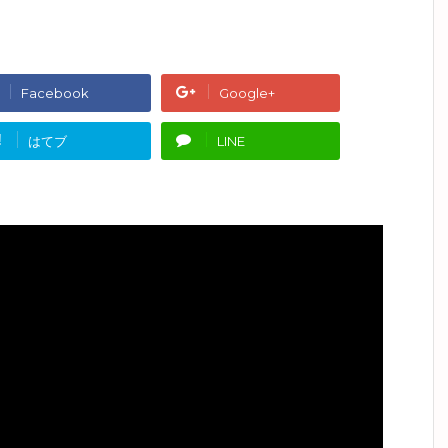
Facebook
Google+
!
はてブ
LINE