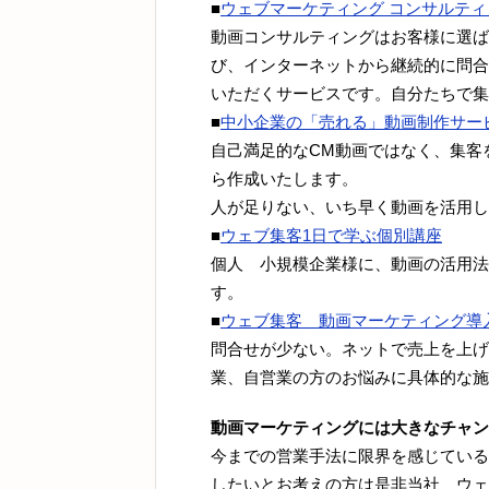
■
ウェブマーケティング コンサルティ
動画コンサルティングはお客様に選ば
び、インターネットから継続的に問合
いただくサービスです。自分たちで集
■
中小企業の「売れる」動画制作サー
自己満足的なCM動画ではなく、集客を
ら作成いたします。
人が足りない、いち早く動画を活用し
■
ウェブ集客1日で学ぶ個別講座
個人 小規模企業様に、動画の活用法
す。
■
ウェブ集客 動画マーケティング導
問合せが少ない。ネットで売上を上げ
業、自営業の方のお悩みに具体的な施
動画マーケティングには大きなチャン
今までの営業手法に限界を感じている
したいとお考えの方は是非当社 ウェ