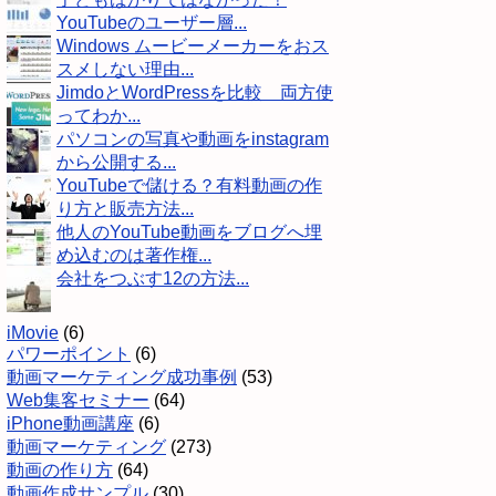
YouTubeのユーザー層...
Windows ムービーメーカーをおス
スメしない理由...
JimdoとWordPressを比較 両方使
ってわか...
パソコンの写真や動画をinstagram
から公開する...
YouTubeで儲ける？有料動画の作
り方と販売方法...
他人のYouTube動画をブログへ埋
め込むのは著作権...
会社をつぶす12の方法...
iMovie
(6)
パワーポイント
(6)
動画マーケティング成功事例
(53)
Web集客セミナー
(64)
iPhone動画講座
(6)
動画マーケティング
(273)
動画の作り方
(64)
動画作成サンプル
(30)