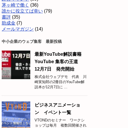
茅ヶ崎で働く
(36)
誰かに役立てば幸い
(79)
書評
(35)
助成金
(7)
メールマガジン
(14)
中小企業のウェブ集客 最新投稿
最新YouTube解説書籍
YouTube 集客の王道
12月7日 発売開始
株式会社ウェブデモ 代表 川
崎実知郎の2冊目のYouTube解
説本が12月7日に ...
ビジネスアニメーショ
ン イベント一覧
VTONDのセミナー ワークシ
ョップは毎月 複数回開催され