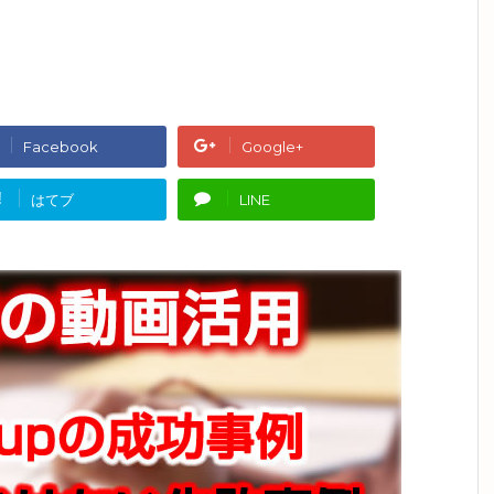
Facebook
Google+
!
はてブ
LINE