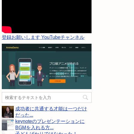
登録お願いします YouTubeチャンネル
成功者に共通する才能は一つだけ
だった...
keynoteのプレゼンテーションに
BGMを入れる方...
子どもばかりではなかった！