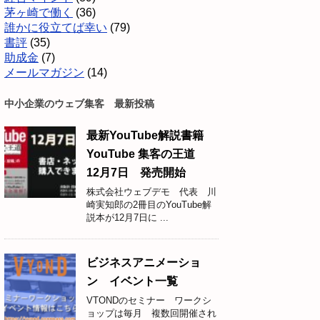
茅ヶ崎で働く
(36)
誰かに役立てば幸い
(79)
書評
(35)
助成金
(7)
メールマガジン
(14)
中小企業のウェブ集客 最新投稿
最新YouTube解説書籍
YouTube 集客の王道
12月7日 発売開始
株式会社ウェブデモ 代表 川
崎実知郎の2冊目のYouTube解
説本が12月7日に ...
ビジネスアニメーショ
ン イベント一覧
VTONDのセミナー ワークシ
ョップは毎月 複数回開催され