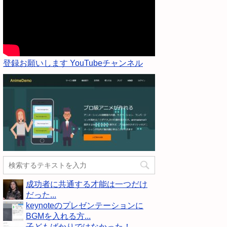
登録お願いします YouTubeチャンネル
成功者に共通する才能は一つだけ
だった...
keynoteのプレゼンテーションに
BGMを入れる方...
子どもばかりではなかった！