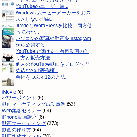
YouTubeのユーザー層...
Windows ムービーメーカーをおス
スメしない理由...
JimdoとWordPressを比較 両方使
ってわか...
パソコンの写真や動画をinstagram
から公開する...
YouTubeで儲ける？有料動画の作
り方と販売方法...
他人のYouTube動画をブログへ埋
め込むのは著作権...
会社をつぶす12の方法...
iMovie
(6)
パワーポイント
(6)
動画マーケティング成功事例
(53)
Web集客セミナー
(64)
iPhone動画講座
(6)
動画マーケティング
(273)
動画の作り方
(64)
動画作成サンプル
(30)