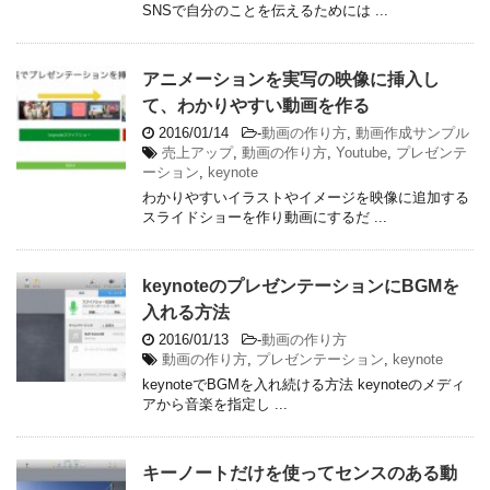
SNSで自分のことを伝えるためには ...
アニメーションを実写の映像に挿入し
て、わかりやすい動画を作る
2016/01/14
-
動画の作り方
,
動画作成サンプル
売上アップ
,
動画の作り方
,
Youtube
,
プレゼンテ
ーション
,
keynote
わかりやすいイラストやイメージを映像に追加する
スライドショーを作り動画にするだ ...
keynoteのプレゼンテーションにBGMを
入れる方法
2016/01/13
-
動画の作り方
動画の作り方
,
プレゼンテーション
,
keynote
keynoteでBGMを入れ続ける方法 keynoteのメディ
アから音楽を指定し ...
キーノートだけを使ってセンスのある動