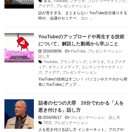
集客
,
Youtube
,
シナリオ
,
ブログマーケティング
,
アイデア
,
プレゼンテーション
話が長すぎる、まとまらない YouTube自分撮りする
時や、会議やセミナー、コン ...
YouTubeのアップロードや再生する技術
について、解説した動画から学ぶこと
2016/09/06
-
YouTube
,
プレゼンテーション
話し方
Youtube
,
ブランディング
,
シナリオ
,
ウェブメデ
ィア
,
オウンドメディア
,
コンテンツマーケティン
グ
,
アイデア
,
プレゼンテーション
YouTubeの技術はすごい！ パソコンやスマホから簡
単にYouTubeにアップ ...
話者の七つの大罪 10分でわかる「人を
惹き付ける」話し方
2016/06/17
-
プレゼンテーション 話し方
TED
,
プレゼンテーション
人を惹き付ける話し方 インターネット、ブログや