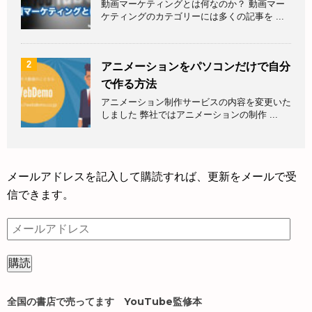
動画マーケティングとは何なのか？ 動画マー
ケティングのカテゴリーには多くの記事を ...
2
アニメーションをパソコンだけで自分
で作る方法
アニメーション制作サービスの内容を変更いた
しました 弊社ではアニメーションの制作 ...
メールアドレスを記入して購読すれば、更新をメールで受
信できます。
メ
ー
ル
ア
ド
全国の書店で売ってます YouTube監修本