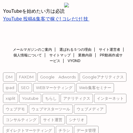
レ
ス
YouTubeを始めたい方は必読
YouTube 投稿&集客で稼ぐ! コレだけ! 技
メールマガジンのご案内
選ばれる５つの理由
サイト運営者
個人情報について
サイトマップ
業務内容
PR動画作成サ
ービス
VYOND
DM
FAXDM
Google Adwords
Googleアナリティクス
ipad
SEO
WEBマーケティング
Web集客セミナー
xsplit
Youtube
ちらし
アナリティクス
インターネット
ウェブデモ
ウェブマスターツール
ウェブメディア
コンサルティング
サイト運営
シナリオ
ダイレクトマーケティング
チラシ
データ管理