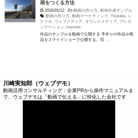
画をつくる方法
2016/01/12
-
動画の作り方
,
動画作成サンプル
動画の作り方
,
動画マーケティング
,
Youtube
,
シ
ナリオ
,
ウェブメディア
,
オウンドメディア
,
プレゼ
ンテーション
,
keynote
作品のサンプルを動画で公開する 手作りの作品や商
品をスライドショーで公開する。写 ...
川崎実知郎（ウェブデモ）
動画活用コンサルティング：企業PRから操作マニュアルま
で、ウェブデモは「動画で伝える」に特化した会社です