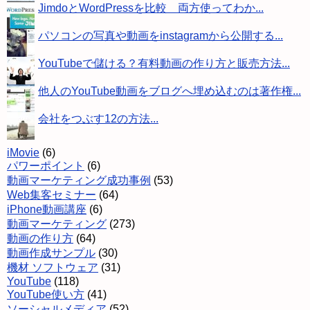
JimdoとWordPressを比較 両方使ってわか...
パソコンの写真や動画をinstagramから公開する...
YouTubeで儲ける？有料動画の作り方と販売方法...
他人のYouTube動画をブログへ埋め込むのは著作権...
会社をつぶす12の方法...
iMovie
(6)
パワーポイント
(6)
動画マーケティング成功事例
(53)
Web集客セミナー
(64)
iPhone動画講座
(6)
動画マーケティング
(273)
動画の作り方
(64)
動画作成サンプル
(30)
機材 ソフトウェア
(31)
YouTube
(118)
YouTube使い方
(41)
ソーシャルメディア
(52)