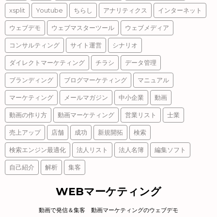
xsplit
Youtube
ちらし
アナリティクス
インターネット
ウェブデモ
ウェブマスターツール
ウェブメディア
コンサルティング
サイト運営
シナリオ
ダイレクトマーケティング
チラシ
データ管理
ブランディング
ブログマーケティング
マニュアル
マーケティング
メールマガジン
中小企業
動画
動画の作り方
動画マーケティング
営業リスト
士業
売上アップ
店舗
成功
新規開拓
検索
検索エンジン最適化
法人リスト
法人名簿
編集ソフト
自己紹介
解析
集客
WEBマーケティング
動画で発信＆集客 動画マーケティングのウェブデモ