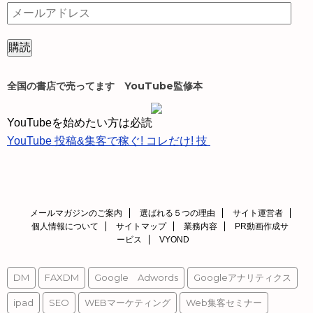
メ
ー
ル
ア
ド
全国の書店で売ってます YouTube監修本
レ
ス
YouTubeを始めたい方は必読
YouTube 投稿&集客で稼ぐ! コレだけ! 技
メールマガジンのご案内
選ばれる５つの理由
サイト運営者
個人情報について
サイトマップ
業務内容
PR動画作成サ
ービス
VYOND
DM
FAXDM
Google Adwords
Googleアナリティクス
ipad
SEO
WEBマーケティング
Web集客セミナー