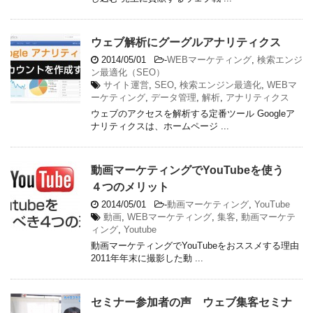
ウェブ解析にグーグルアナリティクス
2014/05/01
-
WEBマーケティング
,
検索エンジ
ン最適化（SEO）
サイト運営
,
SEO
,
検索エンジン最適化
,
WEBマ
ーケティング
,
データ管理
,
解析
,
アナリティクス
ウェブのアクセスを解析する定番ツール Googleア
ナリティクスは、ホームページ ...
動画マーケティングでYouTubeを使う
４つのメリット
2014/05/01
-
動画マーケティング
,
YouTube
動画
,
WEBマーケティング
,
集客
,
動画マーケテ
ィング
,
Youtube
動画マーケティングでYouTubeをおススメする理由
2011年年末に撮影した動 ...
セミナー参加者の声 ウェブ集客セミナ