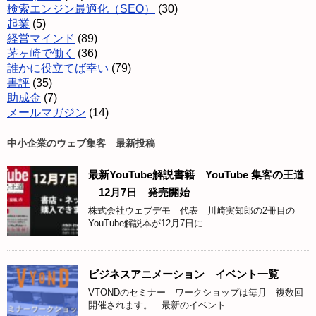
検索エンジン最適化（SEO）
(30)
起業
(5)
経営マインド
(89)
茅ヶ崎で働く
(36)
誰かに役立てば幸い
(79)
書評
(35)
助成金
(7)
メールマガジン
(14)
中小企業のウェブ集客 最新投稿
最新YouTube解説書籍 YouTube 集客の王道
12月7日 発売開始
株式会社ウェブデモ 代表 川崎実知郎の2冊目の
YouTube解説本が12月7日に ...
ビジネスアニメーション イベント一覧
VTONDのセミナー ワークショップは毎月 複数回
開催されます。 最新のイベント ...