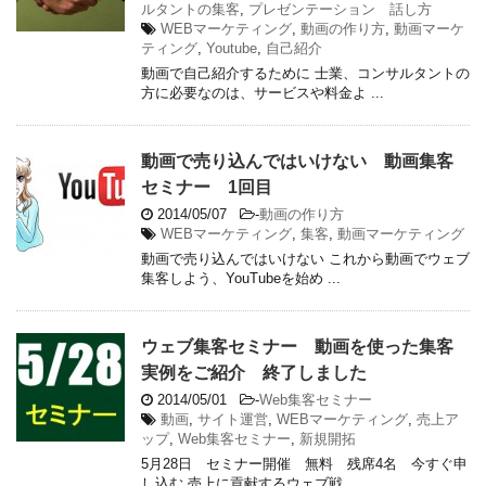
ルタントの集客
,
プレゼンテーション 話し方
WEBマーケティング
,
動画の作り方
,
動画マーケ
ティング
,
Youtube
,
自己紹介
動画で自己紹介するために 士業、コンサルタントの
方に必要なのは、サービスや料金よ ...
動画で売り込んではいけない 動画集客
セミナー 1回目
2014/05/07
-
動画の作り方
WEBマーケティング
,
集客
,
動画マーケティング
動画で売り込んではいけない これから動画でウェブ
集客しよう、YouTubeを始め ...
ウェブ集客セミナー 動画を使った集客
実例をご紹介 終了しました
2014/05/01
-
Web集客セミナー
動画
,
サイト運営
,
WEBマーケティング
,
売上ア
ップ
,
Web集客セミナー
,
新規開拓
5月28日 セミナー開催 無料 残席4名 今すぐ申
し込む 売上に貢献するウェブ戦 ...