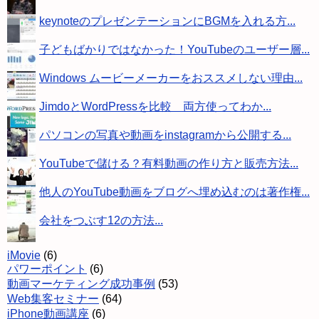
keynoteのプレゼンテーションにBGMを入れる方...
子どもばかりではなかった！YouTubeのユーザー層...
Windows ムービーメーカーをおススメしない理由...
JimdoとWordPressを比較 両方使ってわか...
パソコンの写真や動画をinstagramから公開する...
YouTubeで儲ける？有料動画の作り方と販売方法...
他人のYouTube動画をブログへ埋め込むのは著作権...
会社をつぶす12の方法...
iMovie
(6)
パワーポイント
(6)
動画マーケティング成功事例
(53)
Web集客セミナー
(64)
iPhone動画講座
(6)