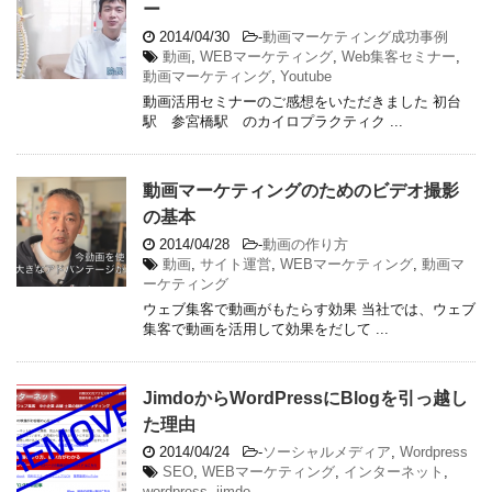
ー
2014/04/30
-
動画マーケティング成功事例
動画
,
WEBマーケティング
,
Web集客セミナー
,
動画マーケティング
,
Youtube
動画活用セミナーのご感想をいただきました 初台
駅 参宮橋駅 のカイロプラクティク ...
動画マーケティングのためのビデオ撮影
の基本
2014/04/28
-
動画の作り方
動画
,
サイト運営
,
WEBマーケティング
,
動画マ
ーケティング
ウェブ集客で動画がもたらす効果 当社では、ウェブ
集客で動画を活用して効果をだして ...
JimdoからWordPressにBlogを引っ越し
た理由
2014/04/24
-
ソーシャルメディア
,
Wordpress
SEO
,
WEBマーケティング
,
インターネット
,
wordpress
,
jimdo