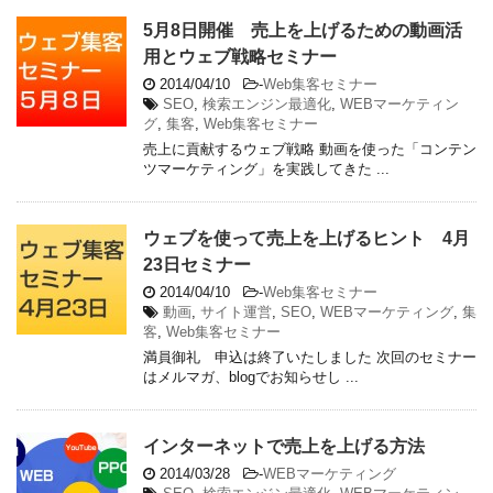
5月8日開催 売上を上げるための動画活
用とウェブ戦略セミナー
2014/04/10
-
Web集客セミナー
SEO
,
検索エンジン最適化
,
WEBマーケティン
グ
,
集客
,
Web集客セミナー
売上に貢献するウェブ戦略 動画を使った「コンテン
ツマーケティング」を実践してきた ...
ウェブを使って売上を上げるヒント 4月
23日セミナー
2014/04/10
-
Web集客セミナー
動画
,
サイト運営
,
SEO
,
WEBマーケティング
,
集
客
,
Web集客セミナー
満員御礼 申込は終了いたしました 次回のセミナー
はメルマガ、blogでお知らせし ...
インターネットで売上を上げる方法
2014/03/28
-
WEBマーケティング