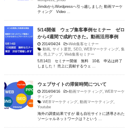
JimdoからWordpressへ引っ越しました 動画マーケ
ティング Video ...
5/14開催 ウェブ集客事例セミナー ゼロ
から4週間で成約できた。動画活用事例
2014/04/24
-
Web集客セミナー
動画
,
サイト運営
,
SEO
,
WEBマーケティング
,
集
客
,
売上アップ
,
Web集客セミナー
5月14日 セミナー開催 無料 10名 申込は終了
しました！ 売上に貢献するウェ ...
ウェブサイトの滞留時間について
2014/04/16
-
動画マーケティング
,
WEBマーケ
ティング
WEBマーケティング
,
動画マーケティング
,
Youtube
海外の調査結果ですが 最も自社サイトに誘導された
ソーシャルネットワークは？という ...