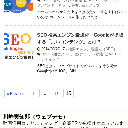
SEO
,
検索エンジン最適化
,
WEBマーケティン
グ
,
インターネット
,
集客
,
売上アップ
ホームページから売上を上げるために何をすればい
いのか ホームページを作ったけれど ...
SEO 検索エンジン最適化 Googleが提唱
する「よいコンテンツ」とは？
2014/03/27
-
検索エンジン最適化（SEO）
サイト運営
,
SEO
,
検索エンジン最適化
,
WEBマ
ーケティング
SEOとは？ ウェブサイトでビジネスを行う場合、
GoogleやYAHOO、BIN ...
…
15
« Previous
1
14
川崎実知郎（ウェブデモ）
動画活用コンサルティング：企業PRから操作マニュアルま