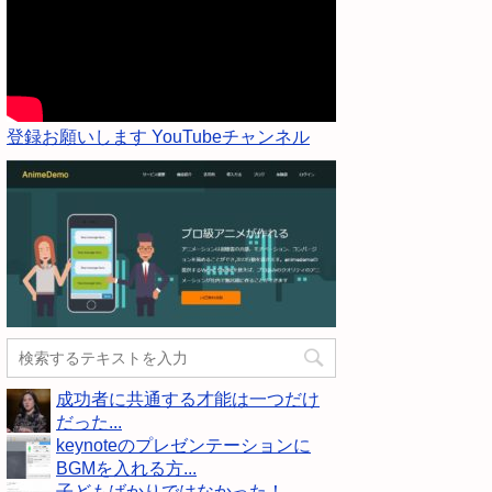
登録お願いします YouTubeチャンネル
成功者に共通する才能は一つだけ
だった...
keynoteのプレゼンテーションに
BGMを入れる方...
子どもばかりではなかった！