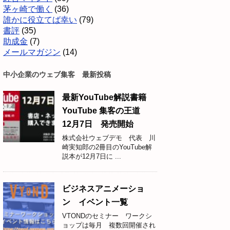
茅ヶ崎で働く
(36)
誰かに役立てば幸い
(79)
書評
(35)
助成金
(7)
メールマガジン
(14)
中小企業のウェブ集客 最新投稿
最新YouTube解説書籍
YouTube 集客の王道
12月7日 発売開始
株式会社ウェブデモ 代表 川
崎実知郎の2冊目のYouTube解
説本が12月7日に ...
ビジネスアニメーショ
ン イベント一覧
VTONDのセミナー ワークシ
ョップは毎月 複数回開催され