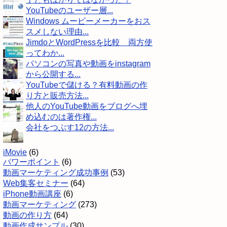
YouTubeのユーザー層...
Windows ムービーメーカーをおス
スメしない理由...
JimdoとWordPressを比較 両方使
ってわか...
パソコンの写真や動画をinstagram
から公開する...
YouTubeで儲ける？有料動画の作
り方と販売方法...
他人のYouTube動画をブログへ埋
め込むのは著作権...
会社をつぶす12の方法...
iMovie
(6)
パワーポイント
(6)
動画マーケティング成功事例
(53)
Web集客セミナー
(64)
iPhone動画講座
(6)
動画マーケティング
(273)
動画の作り方
(64)
動画作成サンプル
(30)