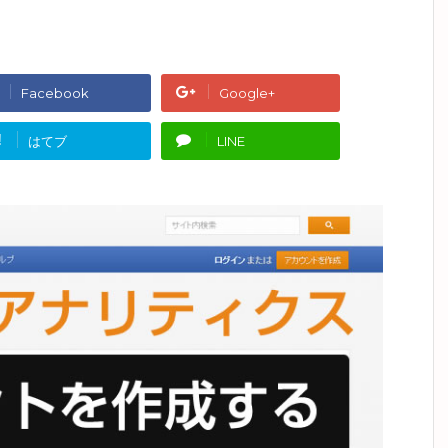
Facebook
Google+
!
はてブ
LINE