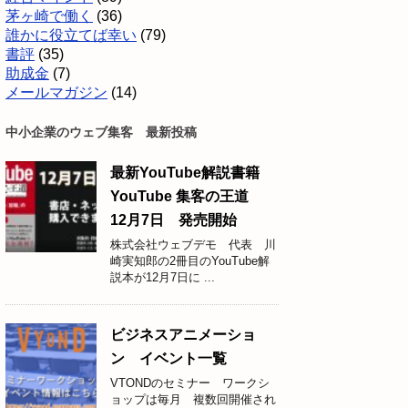
茅ヶ崎で働く
(36)
誰かに役立てば幸い
(79)
書評
(35)
助成金
(7)
メールマガジン
(14)
中小企業のウェブ集客 最新投稿
最新YouTube解説書籍
YouTube 集客の王道
12月7日 発売開始
株式会社ウェブデモ 代表 川
崎実知郎の2冊目のYouTube解
説本が12月7日に ...
ビジネスアニメーショ
ン イベント一覧
VTONDのセミナー ワークシ
ョップは毎月 複数回開催され