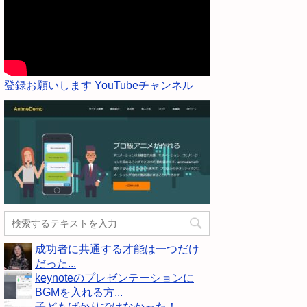
登録お願いします YouTubeチャンネル
成功者に共通する才能は一つだけ
だった...
keynoteのプレゼンテーションに
BGMを入れる方...
子どもばかりではなかった！