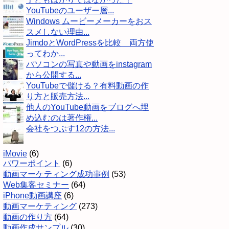
YouTubeのユーザー層...
Windows ムービーメーカーをおス
スメしない理由...
JimdoとWordPressを比較 両方使
ってわか...
パソコンの写真や動画をinstagram
から公開する...
YouTubeで儲ける？有料動画の作
り方と販売方法...
他人のYouTube動画をブログへ埋
め込むのは著作権...
会社をつぶす12の方法...
iMovie
(6)
パワーポイント
(6)
動画マーケティング成功事例
(53)
Web集客セミナー
(64)
iPhone動画講座
(6)
動画マーケティング
(273)
動画の作り方
(64)
動画作成サンプル
(30)