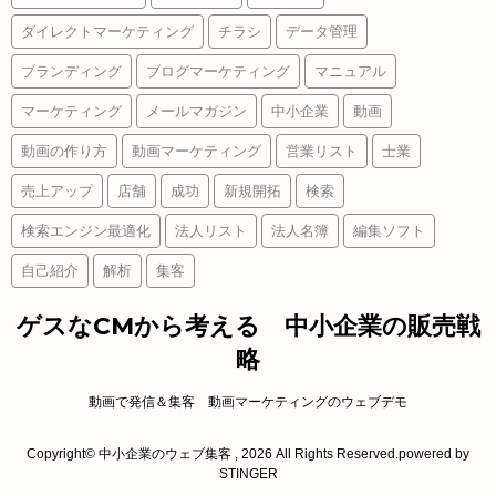
ダイレクトマーケティング
チラシ
データ管理
ブランディング
ブログマーケティング
マニュアル
マーケティング
メールマガジン
中小企業
動画
動画の作り方
動画マーケティング
営業リスト
士業
売上アップ
店舗
成功
新規開拓
検索
検索エンジン最適化
法人リスト
法人名簿
編集ソフト
自己紹介
解析
集客
ゲスなCMから考える 中小企業の販売戦
略
動画で発信＆集客 動画マーケティングのウェブデモ
Copyright© 中小企業のウェブ集客 , 2026 All Rights Reserved.
powered by
STINGER