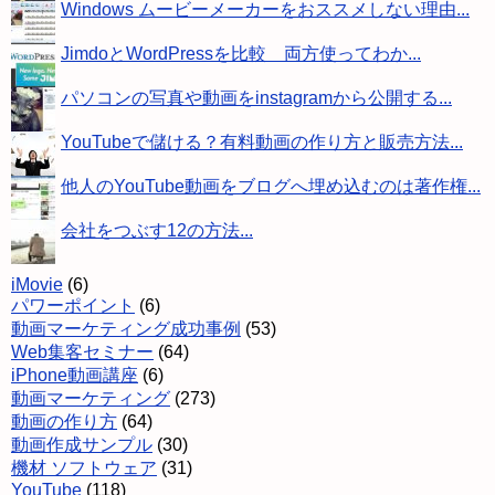
Windows ムービーメーカーをおススメしない理由...
JimdoとWordPressを比較 両方使ってわか...
パソコンの写真や動画をinstagramから公開する...
YouTubeで儲ける？有料動画の作り方と販売方法...
他人のYouTube動画をブログへ埋め込むのは著作権...
会社をつぶす12の方法...
iMovie
(6)
パワーポイント
(6)
動画マーケティング成功事例
(53)
Web集客セミナー
(64)
iPhone動画講座
(6)
動画マーケティング
(273)
動画の作り方
(64)
動画作成サンプル
(30)
機材 ソフトウェア
(31)
YouTube
(118)