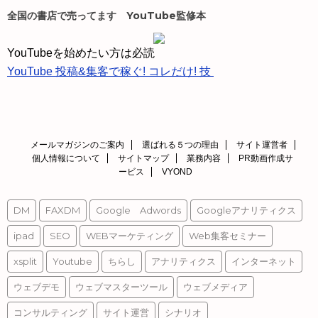
ド
全国の書店で売ってます YouTube監修本
レ
ス
YouTubeを始めたい方は必読
YouTube 投稿&集客で稼ぐ! コレだけ! 技
メールマガジンのご案内
選ばれる５つの理由
サイト運営者
個人情報について
サイトマップ
業務内容
PR動画作成サ
ービス
VYOND
DM
FAXDM
Google Adwords
Googleアナリティクス
ipad
SEO
WEBマーケティング
Web集客セミナー
xsplit
Youtube
ちらし
アナリティクス
インターネット
ウェブデモ
ウェブマスターツール
ウェブメディア
コンサルティング
サイト運営
シナリオ