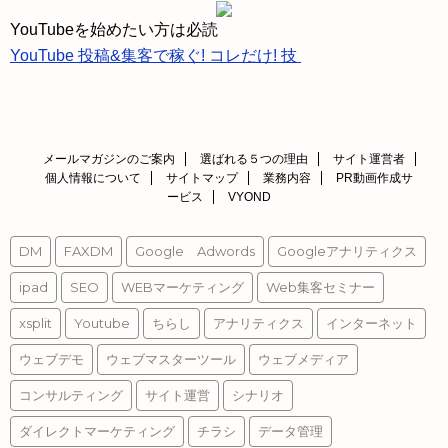
ス
YouTubeを始めたい方は必読
YouTube 投稿&集客で稼ぐ! コレだけ! 技
メールマガジンのご案内
選ばれる５つの理由
サイト運営者
個人情報について
サイトマップ
業務内容
PR動画作成サ
ービス
VYOND
DM
FAXDM
Google Adwords
Googleアナリティクス
ipad
SEO
WEBマーケティング
Web集客セミナー
xsplit
Youtube
ちらし
アナリティクス
インターネット
ウェブデモ
ウェブマスターツール
ウェブメディア
コンサルティング
サイト運営
シナリオ
ダイレクトマーケティング
チラシ
データ管理