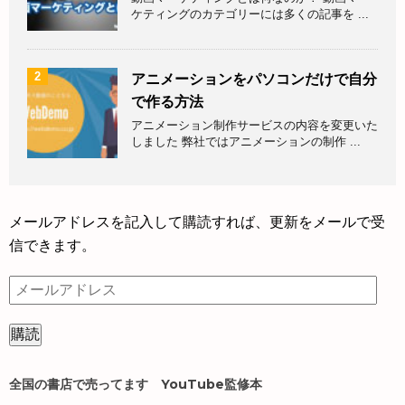
ケティングのカテゴリーには多くの記事を ...
2
アニメーションをパソコンだけで自分
で作る方法
アニメーション制作サービスの内容を変更いた
しました 弊社ではアニメーションの制作 ...
メールアドレスを記入して購読すれば、更新をメールで受
信できます。
メ
ー
ル
ア
ド
全国の書店で売ってます YouTube監修本
レ