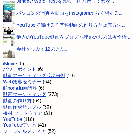
JimdoとWordPressを比較 両方使ってわか...
パソコンの写真や動画をinstagramから公開する...
YouTubeで儲ける？有料動画の作り方と販売方法...
他人のYouTube動画をブログへ埋め込むのは著作権...
会社をつぶす12の方法...
iMovie
(6)
パワーポイント
(6)
動画マーケティング成功事例
(53)
Web集客セミナー
(64)
iPhone動画講座
(6)
動画マーケティング
(273)
動画の作り方
(64)
動画作成サンプル
(30)
機材 ソフトウェア
(31)
YouTube
(118)
YouTube使い方
(41)
ソーシャルメディア
(52)