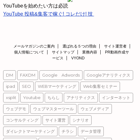
ス
YouTubeを始めたい方は必読
YouTube 投稿&集客で稼ぐ! コレだけ! 技
メールマガジンのご案内
選ばれる５つの理由
サイト運営者
個人情報について
サイトマップ
業務内容
PR動画作成サ
ービス
VYOND
DM
FAXDM
Google Adwords
Googleアナリティクス
ipad
SEO
WEBマーケティング
Web集客セミナー
xsplit
Youtube
ちらし
アナリティクス
インターネット
ウェブデモ
ウェブマスターツール
ウェブメディア
コンサルティング
サイト運営
シナリオ
ダイレクトマーケティング
チラシ
データ管理