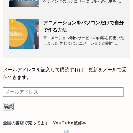
ケティングのカテゴリーには多くの記事を ...
2
アニメーションをパソコンだけで自分
で作る方法
アニメーション制作サービスの内容を変更いた
しました 弊社ではアニメーションの制作 ...
メールアドレスを記入して購読すれば、更新をメールで受
信できます。
メ
ー
ル
ア
ド
全国の書店で売ってます YouTube監修本
レ