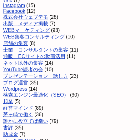
instagram
(15)
Facebook
(12)
株式会社ウェブデモ
(28)
出版 メディア掲載
(7)
WEBマーケティング
(93)
WEB集客コンサルティング
(10)
店舗の集客
(8)
士業 コンサルタントの集客
(11)
通販 ECサイトの動画活用
(11)
ネット以外の集客
(14)
YouTube読者の会
(10)
プレゼンテーション 話し方
(23)
ブログ運営
(35)
Wordpress
(14)
検索エンジン最適化（SEO）
(30)
起業
(5)
経営マインド
(89)
茅ヶ崎で働く
(36)
誰かに役立てば幸い
(79)
書評
(35)
助成金
(7)