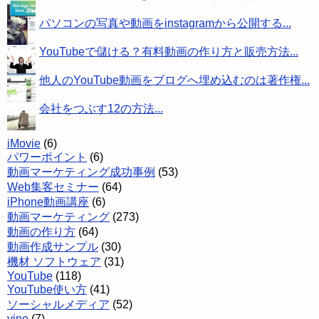
パソコンの写真や動画をinstagramから公開する...
YouTubeで儲ける？有料動画の作り方と販売方法...
他人のYouTube動画をブログへ埋め込むのは著作権...
会社をつぶす12の方法...
iMovie
(6)
パワーポイント
(6)
動画マーケティング成功事例
(53)
Web集客セミナー
(64)
iPhone動画講座
(6)
動画マーケティング
(273)
動画の作り方
(64)
動画作成サンプル
(30)
機材 ソフトウェア
(31)
YouTube
(118)
YouTube使い方
(41)
ソーシャルメディア
(52)
vine
(7)