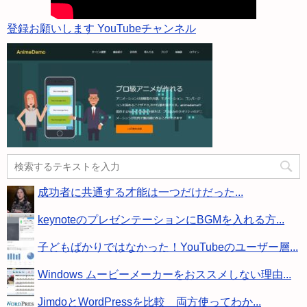
登録お願いします YouTubeチャンネル
成功者に共通する才能は一つだけだった...
keynoteのプレゼンテーションにBGMを入れる方...
子どもばかりではなかった！YouTubeのユーザー層...
Windows ムービーメーカーをおススメしない理由...
JimdoとWordPressを比較 両方使ってわか...