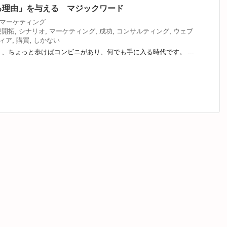
る理由」を与える マジックワード
Bマーケティング
規開拓
,
シナリオ
,
マーケティング
,
成功
,
コンサルティング
,
ウェブ
ィア
,
購買
,
しかない
、ちょっと歩けばコンビニがあり、何でも手に入る時代です。 ...