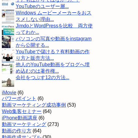
YouTubeのユーザー層...
Windows ムービーメーカーをおス
スメしない理由...
JimdoとWordPressを比較 両方使
ってわか...
パソコンの写真や動画をinstagram
から公開する...
YouTubeで儲ける？有料動画の作
り方と販売方法...
他人のYouTube動画をブログへ埋
め込むのは著作権...
会社をつぶす12の方法...
iMovie
(6)
パワーポイント
(6)
動画マーケティング成功事例
(53)
Web集客セミナー
(64)
iPhone動画講座
(6)
動画マーケティング
(273)
動画の作り方
(64)
動画作成サンプル
(30)