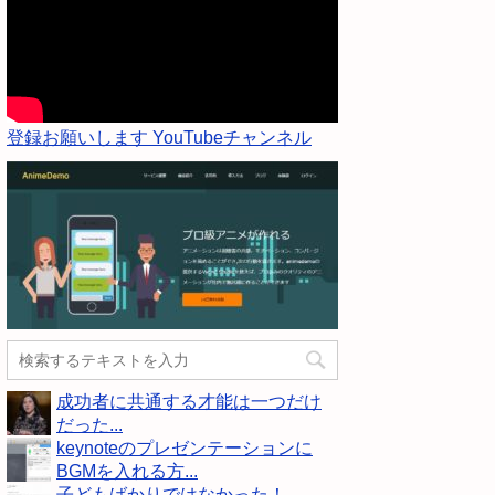
登録お願いします YouTubeチャンネル
成功者に共通する才能は一つだけ
だった...
keynoteのプレゼンテーションに
BGMを入れる方...
子どもばかりではなかった！