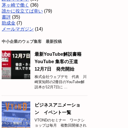
茅ヶ崎で働く
(36)
誰かに役立てば幸い
(79)
書評
(35)
助成金
(7)
メールマガジン
(14)
中小企業のウェブ集客 最新投稿
最新YouTube解説書籍
YouTube 集客の王道
12月7日 発売開始
株式会社ウェブデモ 代表 川
崎実知郎の2冊目のYouTube解
説本が12月7日に ...
ビジネスアニメーショ
ン イベント一覧
VTONDのセミナー ワークシ
ョップは毎月 複数回開催され