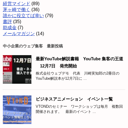
経営マインド
(89)
茅ヶ崎で働く
(36)
誰かに役立てば幸い
(79)
書評
(35)
助成金
(7)
メールマガジン
(14)
中小企業のウェブ集客 最新投稿
最新YouTube解説書籍 YouTube 集客の王道
12月7日 発売開始
株式会社ウェブデモ 代表 川崎実知郎の2冊目の
YouTube解説本が12月7日に ...
ビジネスアニメーション イベント一覧
VTONDのセミナー ワークショップは毎月 複数回
開催されます。 最新のイベント ...