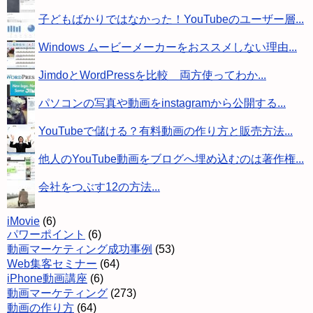
子どもばかりではなかった！YouTubeのユーザー層...
Windows ムービーメーカーをおススメしない理由...
JimdoとWordPressを比較 両方使ってわか...
パソコンの写真や動画をinstagramから公開する...
YouTubeで儲ける？有料動画の作り方と販売方法...
他人のYouTube動画をブログへ埋め込むのは著作権...
会社をつぶす12の方法...
iMovie
(6)
パワーポイント
(6)
動画マーケティング成功事例
(53)
Web集客セミナー
(64)
iPhone動画講座
(6)
動画マーケティング
(273)
動画の作り方
(64)