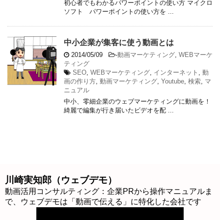
初心者でもわかるパワーポイントの使い方 マイクロ
ソフト パワーポイントの使い方を ...
中小企業が集客に使う動画とは
2014/05/09
-
動画マーケティング
,
WEBマーケ
ティング
SEO
,
WEBマーケティング
,
インターネット
,
動
画の作り方
,
動画マーケティング
,
Youtube
,
検索
,
マ
ニュアル
中小、零細企業のウェブマーケティングに動画を！
綺麗で編集が行き届いたビデオを配 ...
川崎実知郎（ウェブデモ）
動画活用コンサルティング：企業PRから操作マニュアルま
で、ウェブデモは「動画で伝える」に特化した会社です