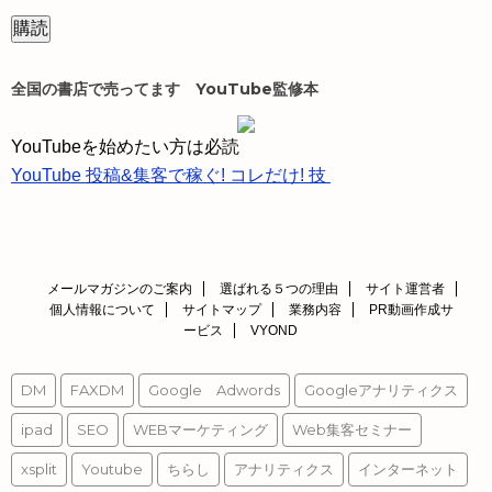
ル
ア
ド
全国の書店で売ってます YouTube監修本
レ
ス
YouTubeを始めたい方は必読
YouTube 投稿&集客で稼ぐ! コレだけ! 技
メールマガジンのご案内
選ばれる５つの理由
サイト運営者
個人情報について
サイトマップ
業務内容
PR動画作成サ
ービス
VYOND
DM
FAXDM
Google Adwords
Googleアナリティクス
ipad
SEO
WEBマーケティング
Web集客セミナー
xsplit
Youtube
ちらし
アナリティクス
インターネット